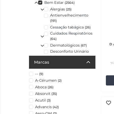
Bem Estar
(2564)
Alergias
(25)
Antienvelhecimento
(191)
Cessação tabágica
(26)
Cuidados Respiratórios
(64)
D 
Dermatológicos
(67)
Desconforto Urinário
(57)
Marcas
Digestão
*Pr
(143)
Fitoterapia/Homeopatia
--
(9)
(89)
A-Cérumen
Gripes e Constipações
(2)
(169)
Aboca
(26)
Higiene Oral
(386)
Absorvit
(35)
Olhos/Ouvidos
(108)
Acutil
(3)
Ossos e Articulações
Advancis
(42)
(129)
Aero-OM
(7)