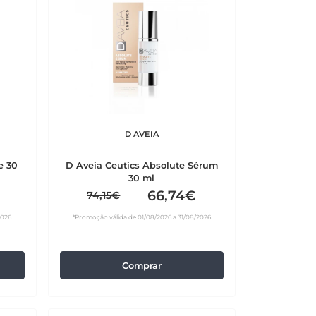
D AVEIA
e 30
D Aveia Ceutics Absolute Sérum
30 ml
66,74€
74,15€
2026
*Promoção válida de 01/08/2026 a 31/08/2026
Comprar