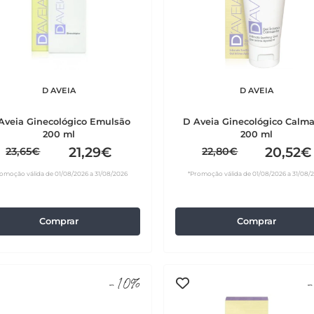
D AVEIA
D AVEIA
Aveia Ginecológico Emulsão
D Aveia Ginecológico Calm
200 ml
200 ml
21,29€
20,52€
23,65€
22,80€
omoção válida de 01/08/2026 a 31/08/2026
*Promoção válida de 01/08/2026 a 31/08/
Comprar
Comprar
-10%
-