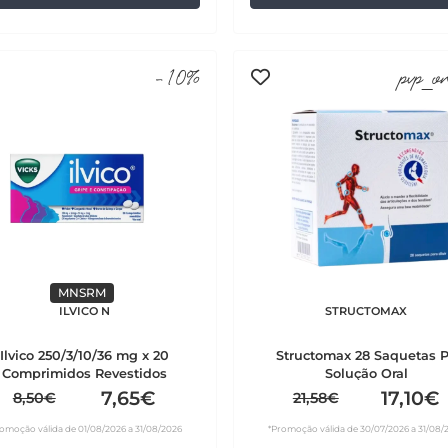
-10%
pvp_o
MNSRM
ILVICO N
STRUCTOMAX
Ilvico 250/3/10/36 mg x 20
Structomax 28 Saquetas 
Comprimidos Revestidos
Solução Oral
7,65€
17,10€
8,50€
21,58€
omoção válida de 01/08/2026 a 31/08/2026
*Promoção válida de 30/07/2026 a 31/08/