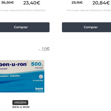
23,40€
20,84€
36,30€
23,15€
omoção válida de 30/07/2026 a 31/08/2026
*Promoção válida de 01/08/2026 a 31/08/
Comprar
Comprar
-10%
MNSRM
BEN-U-RON