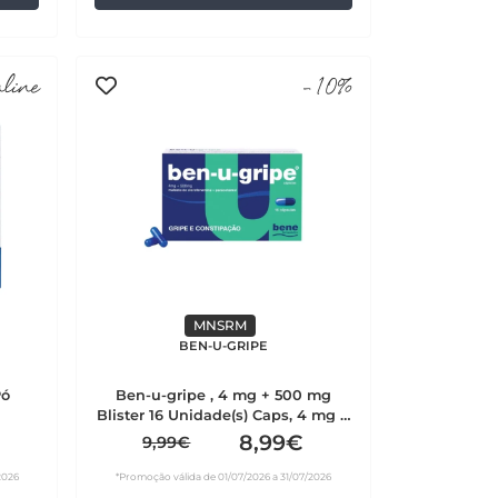
nline
-10%
MNSRM
BEN-U-GRIPE
Pó
Ben-u-gripe , 4 mg + 500 mg
Blister 16 Unidade(s) Caps, 4 mg +
500 mg x 16 cáps
8,99€
9,99€
2026
*Promoção válida de 01/07/2026 a 31/07/2026