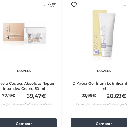
-10%
-
D AVEIA
D AVEIA
veia Ceutics Absolute Repair
D Aveia Gel Íntim Lubrifican
Intensivo Creme 50 ml
ml
69,47€
20,69€
77,19€
22,99€
omoção válida de 01/08/2026 a 31/08/2026
*Promoção válida de 01/08/2026 a 31/08/
Comprar
Comprar