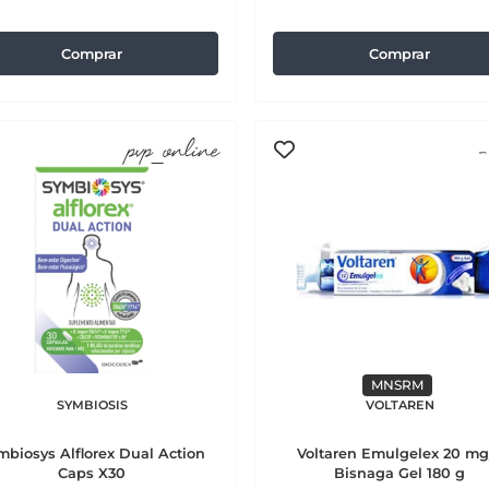
Comprar
Comprar
pvp_online
-
MNSRM
SYMBIOSIS
VOLTAREN
mbiosys Alflorex Dual Action
Voltaren Emulgelex 20 mg
Caps X30
Bisnaga Gel 180 g