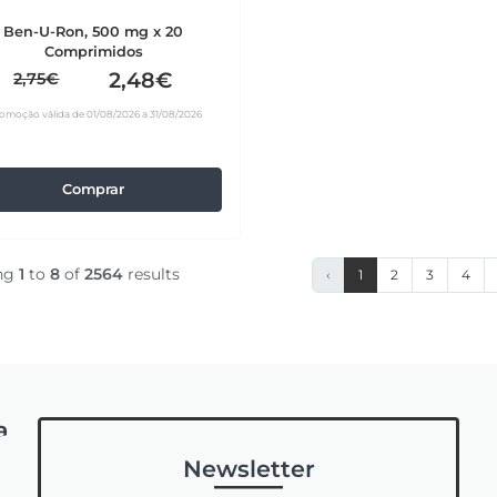
Ben-U-Ron, 500 mg x 20
Comprimidos
2,48€
2,75€
omoção válida de 01/08/2026 a 31/08/2026
Comprar
ng
1
to
8
of
2564
results
‹
1
2
3
4
a
Newsletter