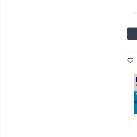
Dermaplast
(4)
Dioflav
(2)
*Pr
Dioralyte
(2)
Dormidina
(2)
Dottor Ciccarelli
(3)
Douxo
(3)
Dr Yglo
(3)
Dr. Vegan
(12)
Drenaslim
(4)
Drill
(3)
Ducray
(3)
DulcoSoft
(2)
Dulcolax
(4)
Duphalac
(2)
Durex
(37)
Easyslim
(12)
Ecophane
(5)
Elanco
(6)