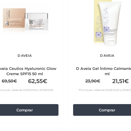
D AVEIA
D AVEIA
veia Ceutics Hyaluronic Glow
D Aveia Gel Íntimo Calmant
Creme SPF15 50 ml
ml
62,55€
21,51€
69,50€
23,90€
omoção válida de 01/08/2026 a 31/08/2026
*Promoção válida de 01/08/2026 a 31/08/
Comprar
Comprar