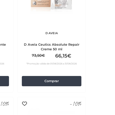
D AVEIA
ante
D Aveia Ceutics Absolute Repair
Creme 50 ml
66,15€
73,50€
2026
*Promoção válida de 01/08/2026 a 31/08/2026
Comprar
10%
-10%