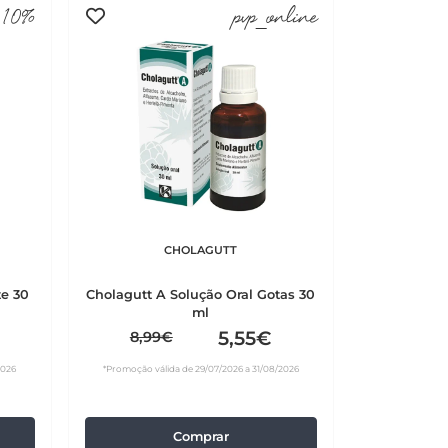
10%
pvp_online
CHOLAGUTT
te 30
Cholagutt A Solução Oral Gotas 30
ml
5,55€
8,99€
2026
*Promoção válida de 29/07/2026 a 31/08/2026
Comprar