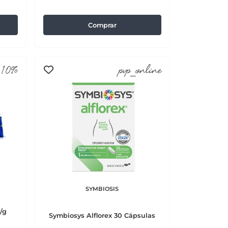
Comprar
10%
pvp_online
SYMBIOSIS
/g
Symbiosys Alflorex 30 Cápsulas