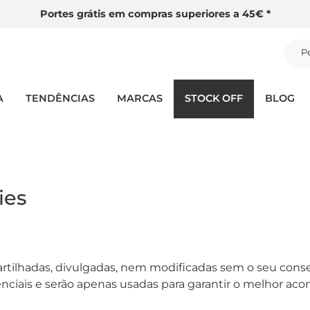
Portes grátis em compras superiores a 45€ *
P
A
TENDÊNCIAS
MARCAS
STOCK OFF
BLOG
ies
artilhadas, divulgadas, nem modificadas sem o seu cons
denciais e serão apenas usadas para garantir o melhor a