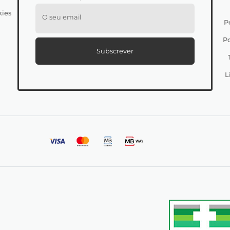
kies
O seu email
P
Po
Subscrever
L