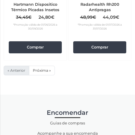
Hartmann Dispositico
Radarhealth Rh200
Térmico Picadas Insetos
Antipragas
34,45€
24,80€
48,99€
44,09€
*Promoção válida de 01/06/2026 a
*Promoção válida de 01/07/2026 a
30/09/2026
31/07/2026
Comprar
Comprar
« Anterior
Próxima »
Encomendar
Guias de compras
Acompanhe a sua encomenda