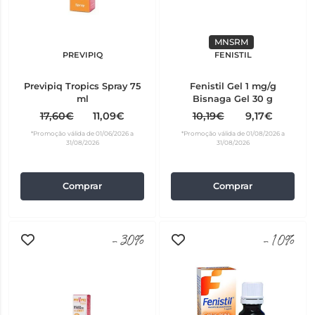
MNSRM
PREVIPIQ
FENISTIL
Previpiq Tropics Spray 75
Fenistil Gel 1 mg/g
ml
Bisnaga Gel 30 g
17,60€
11,09€
10,19€
9,17€
*Promoção válida de 01/06/2026 a
*Promoção válida de 01/08/2026 a
31/08/2026
31/08/2026
Comprar
Comprar
-30%
-10%