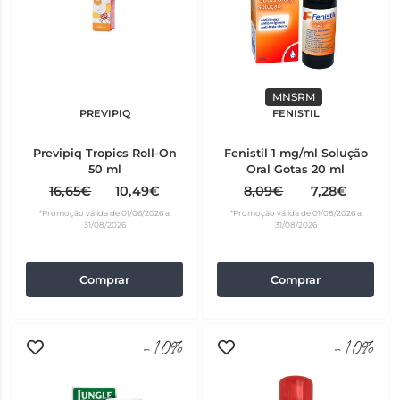
MNSRM
PREVIPIQ
FENISTIL
Previpiq Tropics Roll-On
Fenistil 1 mg/ml Solução
50 ml
Oral Gotas 20 ml
16,65€
10,49€
8,09€
7,28€
*Promoção válida de 01/06/2026 a
*Promoção válida de 01/08/2026 a
31/08/2026
31/08/2026
Comprar
Comprar
-10%
-10%