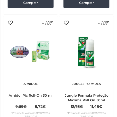
Comprar
Comprar
-10%
-10%
ARNIDOL
JUNGLE FORMULA
Arnidol Pic Roll-On 30 ml
Jungle Formula Proteção
Máxima Roll On 50ml
9,69€
8,72€
12,75€
11,48€
*Promoção válida de 01/08/2026 a
*Promoção válida de 01/08/2026 a
31/08/2026
31/08/2026