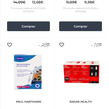
Carraças 100 ml
Carraças 50 ml
14,09€
12,68€
11,09€
9,98€
*Promoção válida de 01/07/2026 a
*Promoção válida de 01/07/2026 a
31/07/2026
31/07/2026
Comprar
Comprar
-20%
-10%
PAUL HARTMANN
RADAR HEALTH