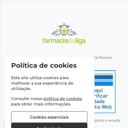
Direção Técnica: Dra. Ana Rita Miranda de Sá Pereira
NIPC: 501064974
Política de cookies
Este site utiliza cookies para
melhorar a sua experiência de
utilização.
Consulte nossa
política de cookies
para obter mais informações.
Cookies essenciais
Autorizado a disponibilizar medicamentos não sujeitos a receita
médica através da Internet pelo Infarmed, I.P.