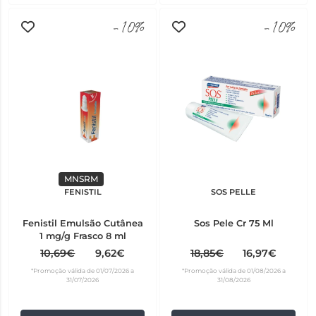
-10%
-10%
MNSRM
FENISTIL
SOS PELLE
Fenistil Emulsão Cutânea
Sos Pele Cr 75 Ml
1 mg/g Frasco 8 ml
10,69€
9,62€
18,85€
16,97€
*Promoção válida de 01/07/2026 a
*Promoção válida de 01/08/2026 a
31/07/2026
31/08/2026