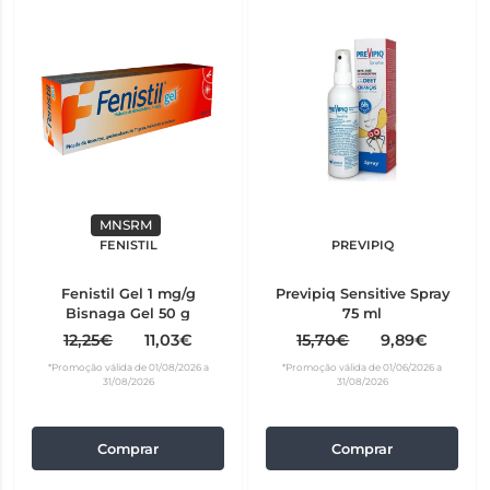
MNSRM
FENISTIL
PREVIPIQ
Fenistil Gel 1 mg/g
Previpiq Sensitive Spray
Bisnaga Gel 50 g
75 ml
12,25€
11,03€
15,70€
9,89€
*Promoção válida de 01/08/2026 a
*Promoção válida de 01/06/2026 a
31/08/2026
31/08/2026
Comprar
Comprar