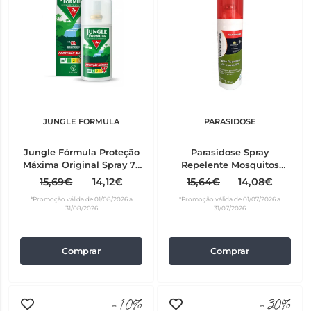
JUNGLE FORMULA
PARASIDOSE
Jungle Fórmula Proteção
Parasidose Spray
Máxima Original Spray 75
Repelente Mosquitos
ml
Áreas Tropicais 100 ml
15,69€
14,12€
15,64€
14,08€
*Promoção válida de 01/08/2026 a
*Promoção válida de 01/07/2026 a
31/08/2026
31/07/2026
Comprar
Comprar
-10%
-30%