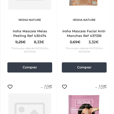
IROHA NATURE
IROHA NATURE
Iroha Mascara Meias
Iroha Mascara Facial Anti-
Peeling Ref 430474
Manchas Ref 437336
9,25€
8,33€
3,69€
3,32€
*Promoção válida de 01/07/2026 a
*Promoção válida de 01/07/2026 a
31/07/2026
31/07/2026
Comprar
Comprar
-10%
-10%