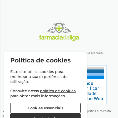
Direção Técnica: Dra. Ana Rita Miranda de Sá Pereira
NIPC: 501064974
Política de cookies
Este site utiliza cookies para
melhorar a sua experiência de
utilização.
Consulte nossa
política de cookies
para obter mais informações.
Cookies essenciais
Autorizado a disponibilizar medicamentos não sujeitos a receita
médica através da Internet pelo Infarmed, I.P.