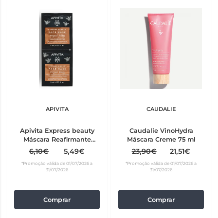
APIVITA
CAUDALIE
Apivita Express beauty
Caudalie VinoHydra
Máscara Reafirmante
Máscara Creme 75 ml
Geleia Real 8ml x2
6,10€
5,49€
23,90€
21,51€
*Promoção válida de 01/07/2026 a
*Promoção válida de 01/07/2026 a
31/07/2026
31/07/2026
Comprar
Comprar