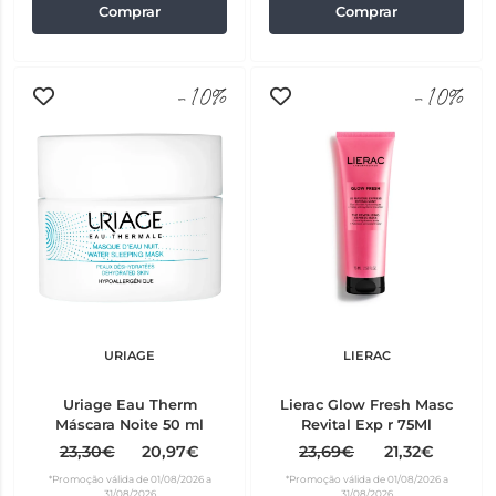
Comprar
Comprar
-10%
-10%
URIAGE
LIERAC
Uriage Eau Therm
Lierac Glow Fresh Masc
Máscara Noite 50 ml
Revital Exp r 75Ml
23,30€
20,97€
23,69€
21,32€
*Promoção válida de 01/08/2026 a
*Promoção válida de 01/08/2026 a
31/08/2026
31/08/2026