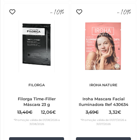
-10%
-10%
FILORGA
IROHA NATURE
Filorga Time-Filler
Iroha Mascara Facial
Máscara 23 g
Iluminadora Ref 430634
13,40€
12,06€
3,69€
3,32€
*Promoção válida de 01/08/2026 a
*Promoção válida de 01/07/2026 a
31/08/2026
31/07/2026