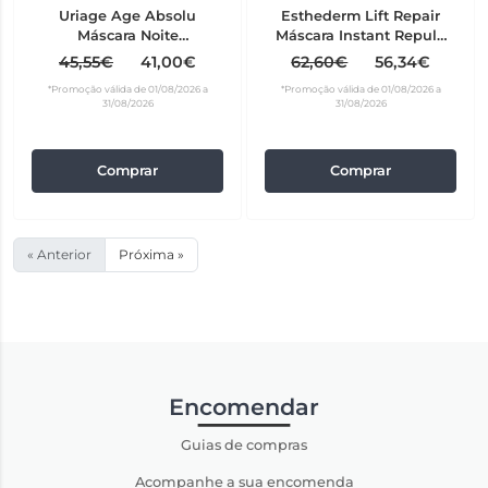
Uriage Age Absolu
Esthederm Lift Repair
Máscara Noite
Máscara Instant Repulp
Redensificante 50 ml
50 ml
45,55€
41,00€
62,60€
56,34€
*Promoção válida de 01/08/2026 a
*Promoção válida de 01/08/2026 a
31/08/2026
31/08/2026
Comprar
Comprar
« Anterior
Próxima »
Encomendar
Guias de compras
Acompanhe a sua encomenda