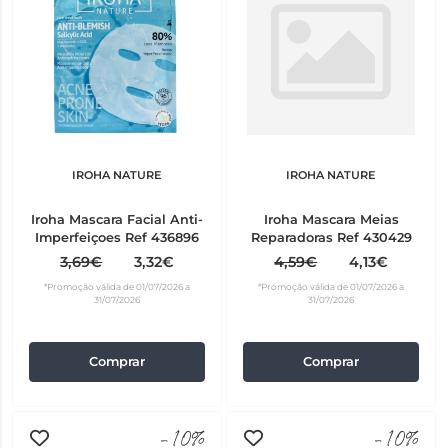
IROHA NATURE
IROHA NATURE
Iroha Mascara Facial Anti-
Iroha Mascara Meias
Imperfeiçoes Ref 436896
Reparadoras Ref 430429
3,69€
3,32€
4,59€
4,13€
*Promoção válida de 01/07/2026 a
*Promoção válida de 01/07/2026 a
31/07/2026
31/07/2026
Comprar
Comprar
-10%
-10%