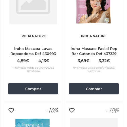
IROHA NATURE
IROHA NATURE
Iroha Mascara Luvas
Iroha Mascara Facial Rep
Reparadoras Ref 430993
Bar Cutanea Ref 437329
4,59€
4,13€
3,69€
3,32€
*Promoção válida de 01/07/2026 a
*Promoção válida de 01/07/2026 a
31/07/2026
31/07/2026
Comprar
Comprar
-10%
-10%