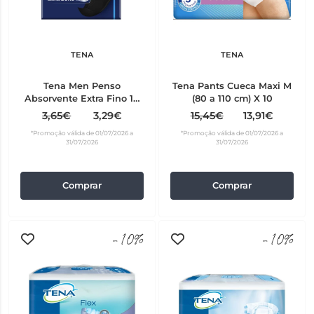
TENA
TENA
Tena Men Penso
Tena Pants Cueca Maxi M
Absorvente Extra Fino 14
(80 a 110 cm) X 10
unidades
3,65€
3,29€
15,45€
13,91€
*Promoção válida de 01/07/2026 a
*Promoção válida de 01/07/2026 a
31/07/2026
31/07/2026
Comprar
Comprar
-10%
-10%