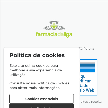
Direção Técnica: Dra. Ana Rita Miranda de Sá Pereira
NIPC: 501064974
Política de cookies
Este site utiliza cookies para
melhorar a sua experiência de
utilização.
Consulte nossa
política de cookies
para obter mais informações.
Cookies essenciais
Autorizado a disponibilizar medicamentos não sujeitos a receita
médica através da Internet pelo Infarmed, I.P.