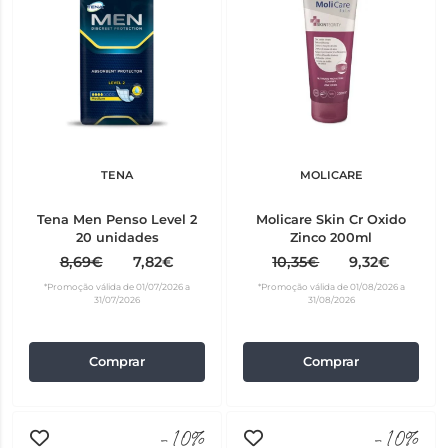
TENA
MOLICARE
Tena Men Penso Level 2
Molicare Skin Cr Oxido
20 unidades
Zinco 200ml
8,69€
7,82€
10,35€
9,32€
*Promoção válida de 01/07/2026 a
*Promoção válida de 01/08/2026 a
31/07/2026
31/08/2026
Comprar
Comprar
-10%
-10%