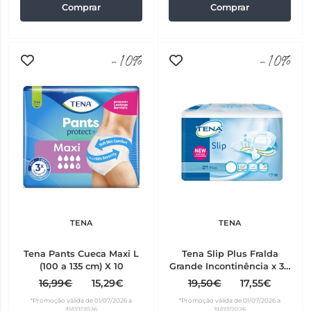
Comprar
Comprar
-10%
-10%
TENA
TENA
Tena Pants Cueca Maxi L
Tena Slip Plus Fralda
(100 a 135 cm) X 10
Grande Incontinência x 30
Unidades
16,99€
15,29€
19,50€
17,55€
*Promoção válida de 01/07/2026 a
*Promoção válida de 01/07/2026 a
31/07/2026
31/07/2026