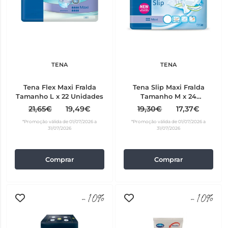
TENA
TENA
Tena Flex Maxi Fralda
Tena Slip Maxi Fralda
Tamanho L x 22 Unidades
Tamanho M x 24
Unidades
21,65€
19,49€
19,30€
17,37€
*Promoção válida de 01/07/2026 a
*Promoção válida de 01/07/2026 a
31/07/2026
31/07/2026
Comprar
Comprar
-10%
-10%