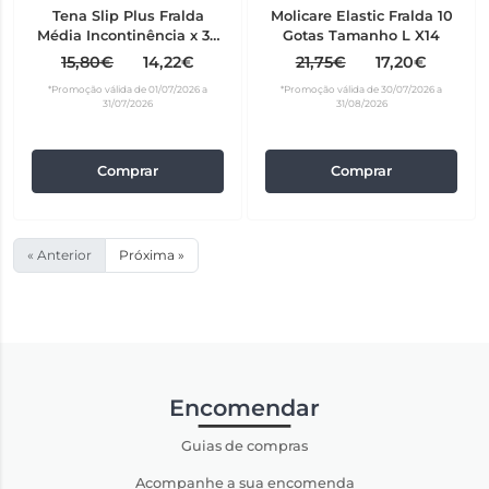
Tena Slip Plus Fralda
Molicare Elastic Fralda 10
Média Incontinência x 30
Gotas Tamanho L X14
Unidades
15,80€
14,22€
21,75€
17,20€
*Promoção válida de 01/07/2026 a
*Promoção válida de 30/07/2026 a
31/07/2026
31/08/2026
Comprar
Comprar
« Anterior
Próxima »
Encomendar
Guias de compras
Acompanhe a sua encomenda