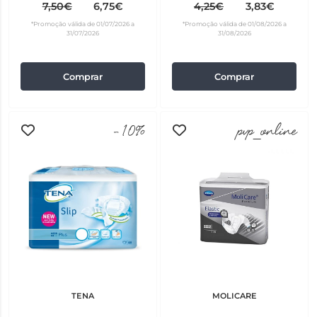
7,50€
6,75€
4,25€
3,83€
*Promoção válida de 01/07/2026 a
*Promoção válida de 01/08/2026 a
31/07/2026
31/08/2026
Comprar
Comprar
-10%
pvp_online
TENA
MOLICARE