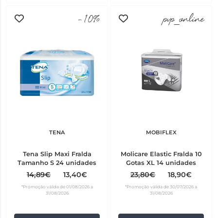
-10%
pvp_online
TENA
MOBIFLEX
Tena Slip Maxi Fralda
Molicare Elastic Fralda 10
Tamanho S 24 unidades
Gotas XL 14 unidades
14,89€
13,40€
23,80€
18,90€
*Promoção válida de 01/08/2026 a
*Promoção válida de 30/07/2026 a
31/08/2026
31/08/2026