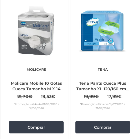
MOLICARE
TENA
Molicare Mobile 10 Gotas
Tena Pants Cueca Plus
Cueca Tamanho M X 14
Tamanho XL 120/160 cm x
12 Unidades
21,70€
19,53€
19,99€
17,99€
*Promoção válida de 01/08/2026 a
*Promoção válida de 01/07/2026 a
31/08/2026
31/07/2026
Comprar
Comprar