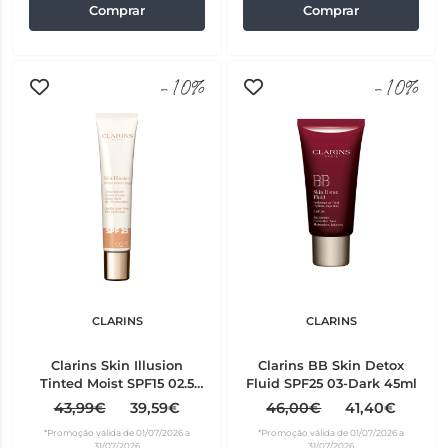
Comprar
Comprar
-10%
-10%
CLARINS
CLARINS
Clarins Skin Illusion
Clarins BB Skin Detox
Tinted Moist SPF15 02.5
Fluid SPF25 03-Dark 45ml
40ml
43,99€
39,59€
46,00€
41,40€
*Promoção válida de 01/07/2026 a
*Promoção válida de 01/07/2026 a
31/07/2026
31/07/2026