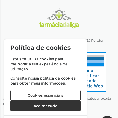
Direção Técnica: Dra. Ana Rita Miranda de Sá Pereira
NIPC: 501064974
Política de cookies
Este site utiliza cookies para
melhorar a sua experiência de
utilização.
Consulte nossa
política de cookies
para obter mais informações.
Cookies essenciais
Autorizado a disponibilizar medicamentos não sujeitos a receita
médica através da Internet pelo Infarmed, I.P.
Aceitar tudo