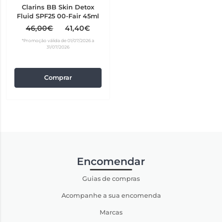
Clarins BB Skin Detox
Fluid SPF25 00-Fair 45ml
46,00€
41,40€
*Promoção válida de 01/07/2026 a
31/07/2026
Comprar
Encomendar
Guias de compras
Acompanhe a sua encomenda
Marcas