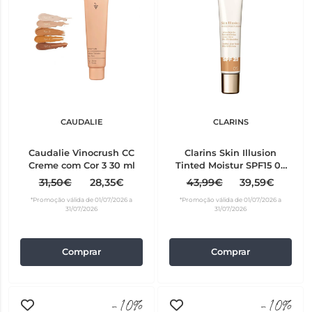
CAUDALIE
CLARINS
Caudalie Vinocrush CC
Clarins Skin Illusion
Creme com Cor 3 30 ml
Tinted Moistur SPF15 05
40ml
31,50€
28,35€
43,99€
39,59€
*Promoção válida de 01/07/2026 a
*Promoção válida de 01/07/2026 a
31/07/2026
31/07/2026
Comprar
Comprar
-10%
-10%