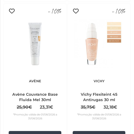
-10%
-10%
AVÈNE
VICHY
Avène Couvrance Base
Vichy Flexiteint 45
Fluida Mel 30ml
Antirugas 30 ml
25,90€
23,31€
35,75€
32,18€
*Promoção válida de 01/08/2026 a
*Promoção válida de 01/08/2026 a
31/08/2026
31/08/2026