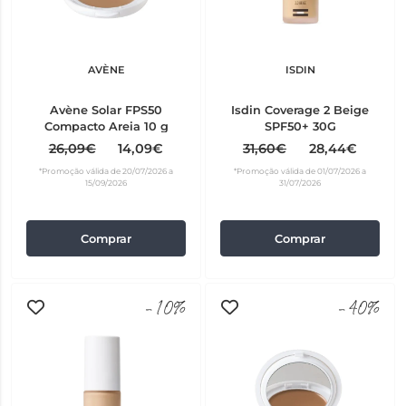
AVÈNE
ISDIN
Avène Solar FPS50
Isdin Coverage 2 Beige
Compacto Areia 10 g
SPF50+ 30G
26,09€
14,09€
31,60€
28,44€
*Promoção válida de 20/07/2026 a
*Promoção válida de 01/07/2026 a
15/09/2026
31/07/2026
Comprar
Comprar
-10%
-40%