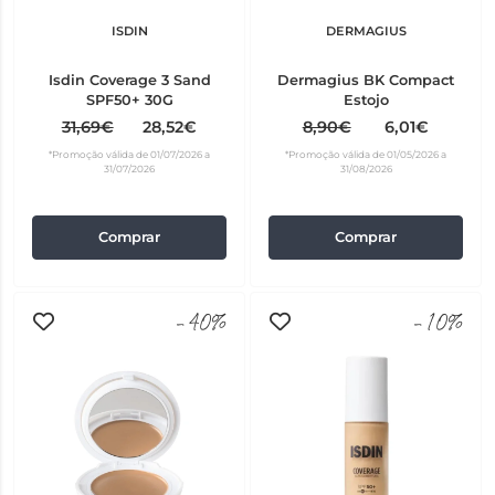
ISDIN
DERMAGIUS
Isdin Coverage 3 Sand
Dermagius BK Compact
SPF50+ 30G
Estojo
31,69€
28,52€
8,90€
6,01€
*Promoção válida de 01/07/2026 a
*Promoção válida de 01/05/2026 a
31/07/2026
31/08/2026
Comprar
Comprar
-40%
-10%