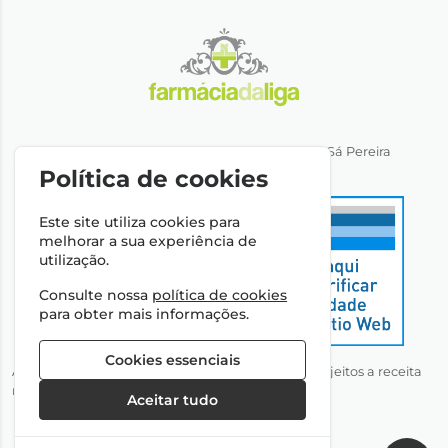
Direção Técnica: Dra. Ana Rita Miranda de Sá Pereira
NIPC: 501064974
Política de cookies
Este site utiliza cookies para
melhorar a sua experiência de
utilização.
Consulte nossa
política de cookies
para obter mais informações.
Cookies essenciais
Autorizado a disponibilizar medicamentos não sujeitos a receita
médica através da Internet pelo Infarmed, I.P.
Aceitar tudo