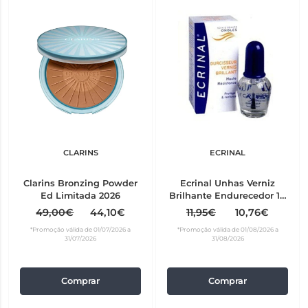
CLARINS
ECRINAL
Clarins Bronzing Powder
Ecrinal Unhas Verniz
Ed Limitada 2026
Brilhante Endurecedor 10
ml
49,00€
44,10€
11,95€
10,76€
*Promoção válida de 01/07/2026 a
*Promoção válida de 01/08/2026 a
31/07/2026
31/08/2026
Comprar
Comprar