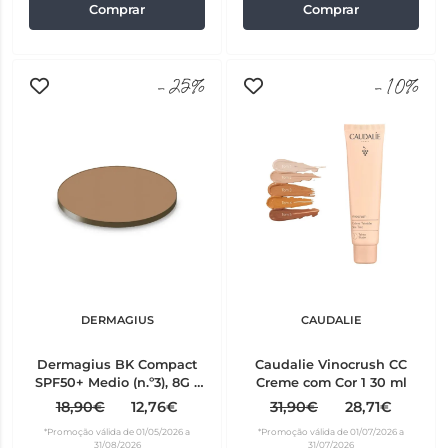
Comprar
Comprar
-25%
-10%
DERMAGIUS
CAUDALIE
Dermagius BK Compact
Caudalie Vinocrush CC
SPF50+ Medio (n.º3), 8G -
Creme com Cor 1 30 ml
refill
18,90€
12,76€
31,90€
28,71€
*Promoção válida de 01/05/2026 a
*Promoção válida de 01/07/2026 a
31/08/2026
31/07/2026