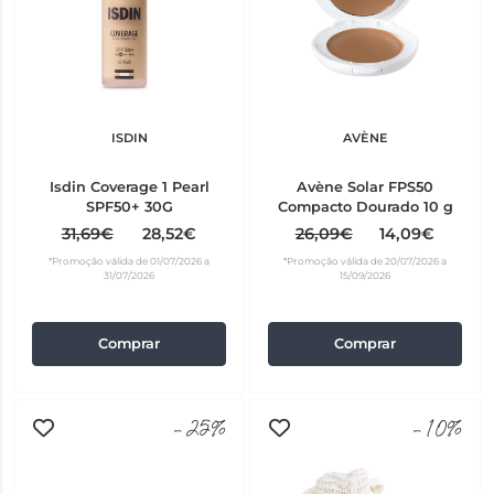
ISDIN
AVÈNE
Isdin Coverage 1 Pearl
Avène Solar FPS50
SPF50+ 30G
Compacto Dourado 10 g
31,69€
28,52€
26,09€
14,09€
*Promoção válida de 01/07/2026 a
*Promoção válida de 20/07/2026 a
31/07/2026
15/09/2026
Comprar
Comprar
-25%
-10%