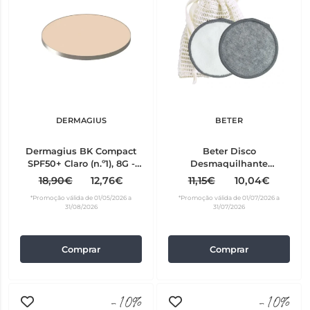
DERMAGIUS
BETER
Dermagius BK Compact
Beter Disco
SPF50+ Claro (n.º1), 8G -
Desmaquilhante
refill
Reutilizável 22321
18,90€
12,76€
11,15€
10,04€
*Promoção válida de 01/05/2026 a
*Promoção válida de 01/07/2026 a
31/08/2026
31/07/2026
Comprar
Comprar
-10%
-10%