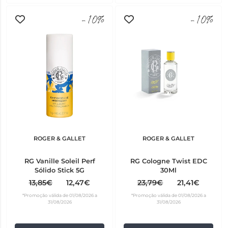
-10%
-10%
ROGER & GALLET
ROGER & GALLET
RG Vanille Soleil Perf
RG Cologne Twist EDC
Sólido Stick 5G
30Ml
13,85€
12,47€
23,79€
21,41€
*Promoção válida de 01/08/2026 a
*Promoção válida de 01/08/2026 a
31/08/2026
31/08/2026