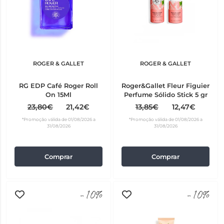
ROGER & GALLET
ROGER & GALLET
RG EDP Café Roger Roll
Roger&Gallet Fleur Figuier
On 15Ml
Perfume Sólido Stick 5 gr
23,80€
21,42€
13,85€
12,47€
*Promoção válida de 01/08/2026 a
*Promoção válida de 01/08/2026 a
31/08/2026
31/08/2026
Comprar
Comprar
-10%
-10%