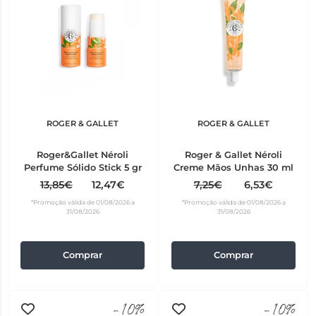
ROGER & GALLET
ROGER & GALLET
Roger&Gallet Néroli
Roger & Gallet Néroli
Perfume Sólido Stick 5 gr
Creme Mãos Unhas 30 ml
13,85€
12,47€
7,25€
6,53€
*Promoção válida de 01/08/2026 a
*Promoção válida de 01/08/2026 a
31/08/2026
31/08/2026
Comprar
Comprar
-10%
-10%