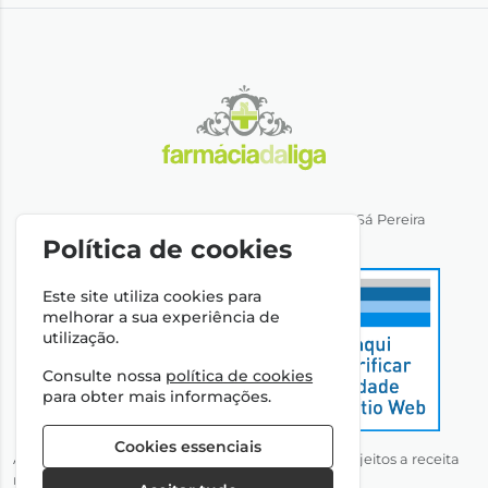
Direção Técnica: Dra. Ana Rita Miranda de Sá Pereira
NIPC: 501064974
Política de cookies
Este site utiliza cookies para
melhorar a sua experiência de
utilização.
Consulte nossa
política de cookies
para obter mais informações.
Cookies essenciais
Autorizado a disponibilizar medicamentos não sujeitos a receita
médica através da Internet pelo Infarmed, I.P.