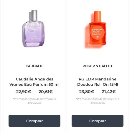
CAUDALIE
ROGER & GALLET
Caudalie Ange des
RG EDP Mandarine
Vignes Eau Parfum 50 ml
Doudou Roll On 15Ml
22,90€
20,61€
23,80€
21,42€
*Promoção válida de 01/07/2026 a
*Promoção válida de 01/08/2026 a
31/07/2026
31/08/2026
Comprar
Comprar