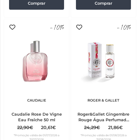
Comprar
Comprar
-10%
-10%
CAUDALIE
ROGER & GALLET
Caudalie Rose De Vigne
Roger&Gallet Gingembre
Eau Fraîche 50 ml
Rouge Água Perfumada
30 ml
22,90€
20,61€
24,29€
21,86€
*Promoção válida de 01/07/2026 a
*Promoção válida de 01/08/2026 a
31/07/2026
31/08/2026