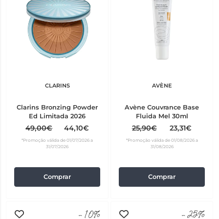
CLARINS
AVÈNE
Clarins Bronzing Powder
Avène Couvrance Base
Ed Limitada 2026
Fluida Mel 30ml
49,00€
44,10€
25,90€
23,31€
*Promoção válida de 01/07/2026 a
*Promoção válida de 01/08/2026 a
31/07/2026
31/08/2026
Comprar
Comprar
-10%
-25%