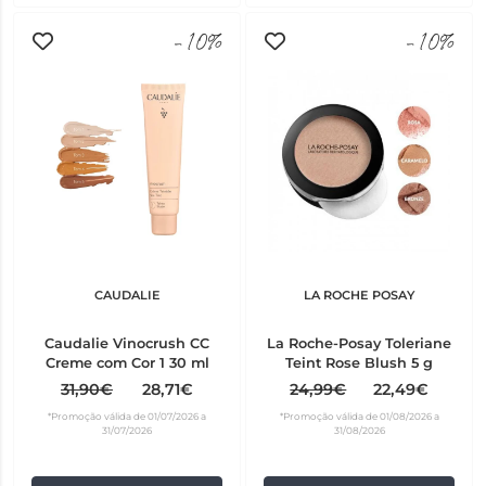
-10%
-10%
CAUDALIE
LA ROCHE POSAY
Caudalie Vinocrush CC
La Roche-Posay Toleriane
Creme com Cor 1 30 ml
Teint Rose Blush 5 g
31,90€
28,71€
24,99€
22,49€
*Promoção válida de 01/07/2026 a
*Promoção válida de 01/08/2026 a
31/07/2026
31/08/2026