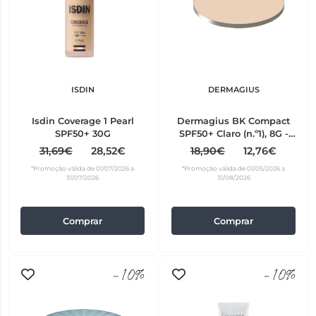
ISDIN
DERMAGIUS
Isdin Coverage 1 Pearl
Dermagius BK Compact
SPF50+ 30G
SPF50+ Claro (n.º1), 8G -
refill
31,69€
28,52€
18,90€
12,76€
*Promoção válida de 01/07/2026 a
*Promoção válida de 01/05/2026 a
31/07/2026
31/08/2026
Comprar
Comprar
-10%
-10%