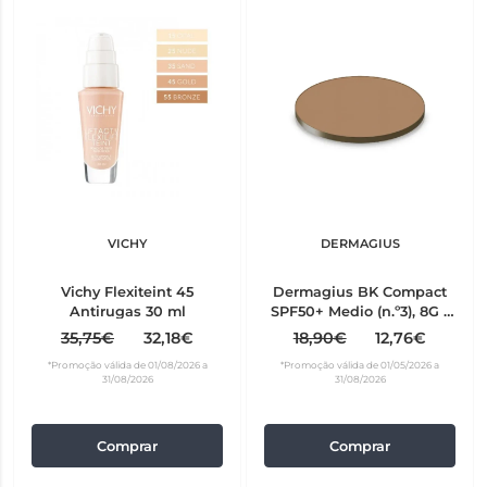
VICHY
DERMAGIUS
Vichy Flexiteint 45
Dermagius BK Compact
Antirugas 30 ml
SPF50+ Medio (n.º3), 8G -
refill
35,75€
32,18€
18,90€
12,76€
*Promoção válida de 01/08/2026 a
*Promoção válida de 01/05/2026 a
31/08/2026
31/08/2026
Comprar
Comprar