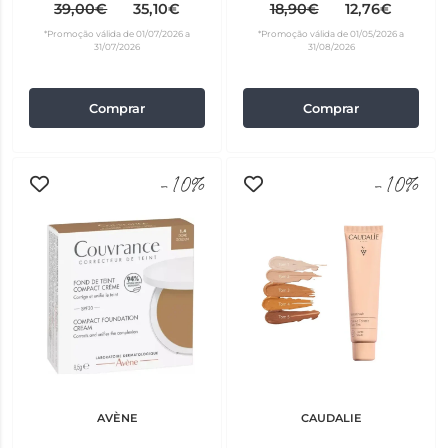
2), 8G - refill
39,00€
35,10€
18,90€
12,76€
*Promoção válida de 01/07/2026 a
*Promoção válida de 01/05/2026 a
31/07/2026
31/08/2026
Comprar
Comprar
-10%
-10%
AVÈNE
CAUDALIE