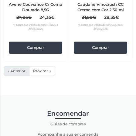
Avene Couvrance Cr Comp
Caudalie Vinocrush CC
Dourado 8,5G
Creme com Cor 2 30 ml
27,05€
24,35€
31,50€
28,35€
*Promoção válida de 01/08/2026 a
*Promoção válida de 01/07/2026 a
31/08/2026
31/07/2026
Comprar
Comprar
« Anterior
Próxima »
Encomendar
Guias de compras
Acompanhe a sua encomenda