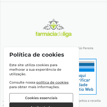
Direção Técnica: Dra. Ana Rita Miranda de Sá Pereira
NIPC: 501064974
Política de cookies
Este site utiliza cookies para
melhorar a sua experiência de
utilização.
Consulte nossa
política de cookies
para obter mais informações.
Cookies essenciais
Autorizado a disponibilizar medicamentos não sujeitos a receita
médica através da Internet pelo Infarmed, I.P.