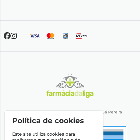
Direção Técnica: Dra. Ana Rita Miranda de Sá Pereira
NIPC: 501064974
Política de cookies
Este site utiliza cookies para