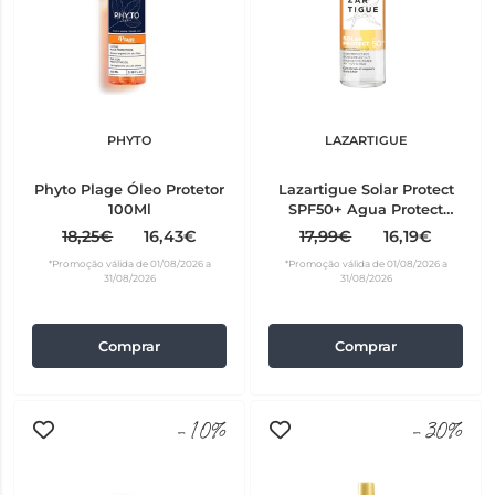
PHYTO
LAZARTIGUE
Phyto Plage Óleo Protetor
Lazartigue Solar Protect
100Ml
SPF50+ Agua Protect
100ml
18,25€
16,43€
17,99€
16,19€
*Promoção válida de 01/08/2026 a
*Promoção válida de 01/08/2026 a
31/08/2026
31/08/2026
Comprar
Comprar
-10%
-30%