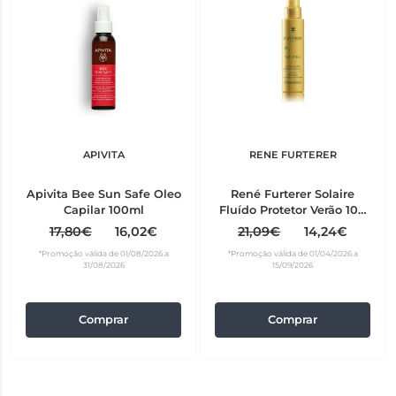
APIVITA
RENE FURTERER
Apivita Bee Sun Safe Oleo
René Furterer Solaire
Capilar 100ml
Fluído Protetor Verão 100
ml
17,80€
16,02€
21,09€
14,24€
*Promoção válida de 01/08/2026 a
*Promoção válida de 01/04/2026 a
31/08/2026
15/09/2026
Comprar
Comprar