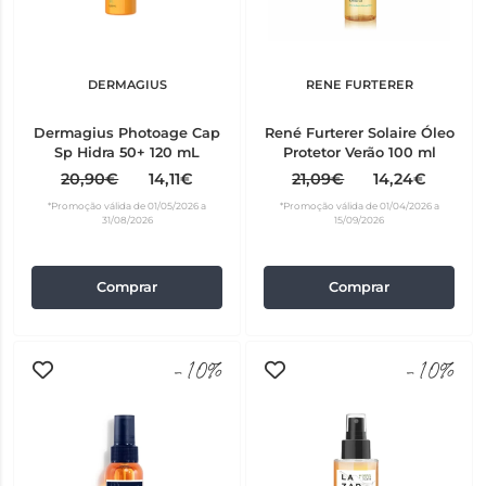
DERMAGIUS
RENE FURTERER
Dermagius Photoage Cap
René Furterer Solaire Óleo
Sp Hidra 50+ 120 mL
Protetor Verão 100 ml
20,90€
14,11€
21,09€
14,24€
*Promoção válida de 01/05/2026 a
*Promoção válida de 01/04/2026 a
31/08/2026
15/09/2026
Comprar
Comprar
-10%
-10%