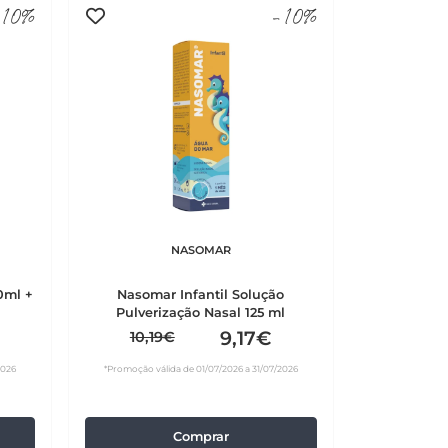
10%
-10%
NASOMAR
0ml +
Nasomar Infantil Solução
Pulverização Nasal 125 ml
9,17€
10,19€
2026
*Promoção válida de 01/07/2026 a 31/07/2026
Comprar