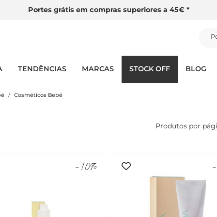
Portes grátis em compras superiores a 45€ *
P
A
TENDÊNCIAS
MARCAS
STOCK OFF
BLOG
bé
Cosméticos Bebé
Produtos por pág
-10%
-