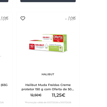
10%
-10%
HALIBUT
 (65G
Halibut Muda Fraldas Creme
protetor 150 g com Oferta de 50%
e Creme protetor 50 g
11,25€
12,50€
2026
*Promoção válida de 01/07/2026 a 31/07/2026