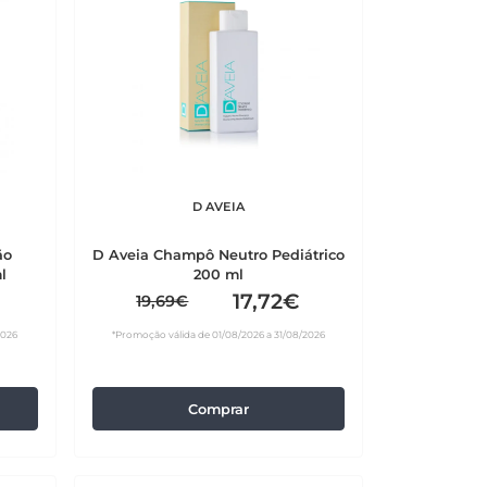
D AVEIA
ão
D Aveia Champô Neutro Pediátrico
l
200 ml
17,72€
19,69€
2026
*Promoção válida de 01/08/2026 a 31/08/2026
Comprar