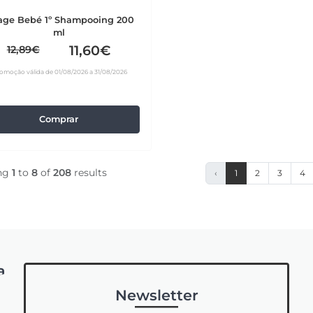
age Bebé 1º Shampooing 200
ml
11,60€
12,89€
omoção válida de 01/08/2026 a 31/08/2026
Comprar
ng
1
to
8
of
208
results
‹
1
2
3
4
a
Newsletter