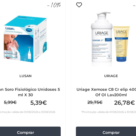
-10%
-
LUSAN
URIAGE
n Soro Fisiológico Unidoses 5
Uriage Xemose C8 Cr elip 40
ml X 30
Of Ol Lav200ml
5,39€
26,78€
5,99€
29,75€
omoção válida de 01/08/2026 a 31/08/2026
*Promoção válida de 01/08/2026 a 31/08/
Comprar
Comprar