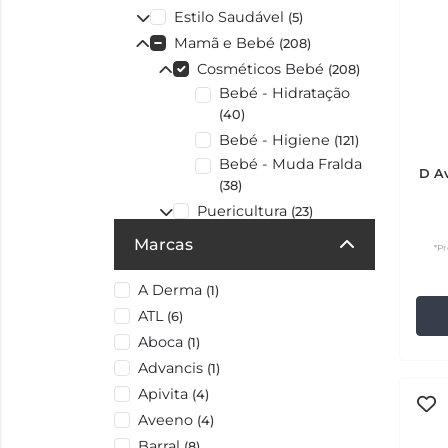
Estilo Saudável
(5)
Mamã e Bebé
(208)
Cosméticos Bebé
(208)
Bebé - Hidratação
(40)
Bebé - Higiene
(121)
Bebé - Muda Fralda
D Av
(38)
Puericultura
(23)
Formato Viagem
(7)
Marcas
*Pr
LIGABEAUTY
(119)
Stock off
A Derma
(2)
(1)
ATL
(6)
Aboca
(1)
Advancis
(1)
Apivita
(4)
Aveeno
(4)
Barral
(8)