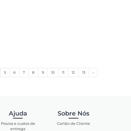
5
6
7
8
9
10
11
12
13
›
Ajuda
Sobre Nós
Prazos e custos de
Cartão de Cliente
entrega