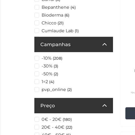
Bepanthene
(4)
Bioderma
(6)
Chicco
(21)
Cumlaude Lab
(1)
D Aveia
(6)
Campanhas
Ducray
(1)
Gynea
(1)
-10%
(208)
Halibut
(7)
-30%
(3)
Intea
(2)
-50%
(2)
Isdin
(10)
1=2
(4)
Klorane
(16)
pvp_online
(2)
La Roche Posay
*Pr
(1)
Lactacyd
(1)
Preço
Lauroderme
(1)
Leti
(5)
0€ - 20€
(180)
Libenar
(4)
20€ - 40€
(22)
Libero
(3)