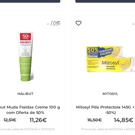
-10%
-
HALIBUT
MITOSYL
but Muda Fraldas Creme 100 g
Mitosyl Pda Protectora 145G +
com Oferta de 50%
-50%)
11,26€
14,85€
12,51€
16,50€
romoção válida de 01/07/2026 a 31/07/2026
*Promoção válida de 01/07/2026 a 31/07/