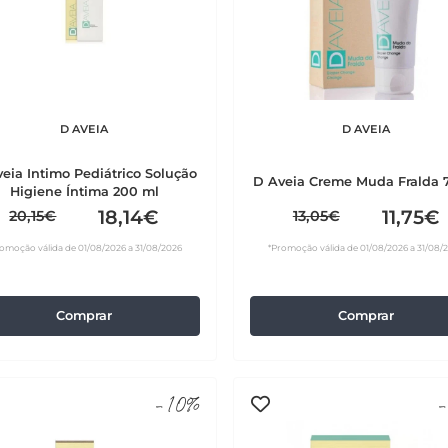
D AVEIA
D AVEIA
eia Intimo Pediátrico Solução
D Aveia Creme Muda Fralda 
Higiene Íntima 200 ml
18,14€
11,75€
20,15€
13,05€
omoção válida de 01/08/2026 a 31/08/2026
*Promoção válida de 01/08/2026 a 31/08/
Comprar
Comprar
-10%
-