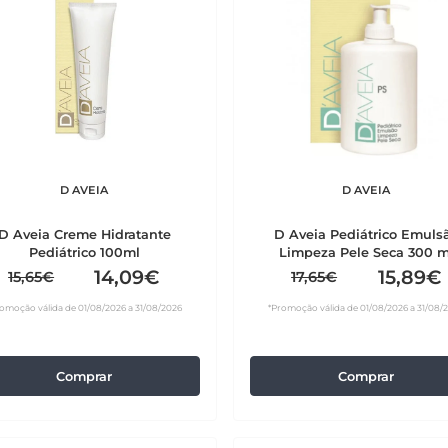
D AVEIA
D AVEIA
D Aveia Creme Hidratante
D Aveia Pediátrico Emuls
Pediátrico 100ml
Limpeza Pele Seca 300 m
14,09€
15,89€
15,65€
17,65€
omoção válida de 01/08/2026 a 31/08/2026
*Promoção válida de 01/08/2026 a 31/08/
Comprar
Comprar