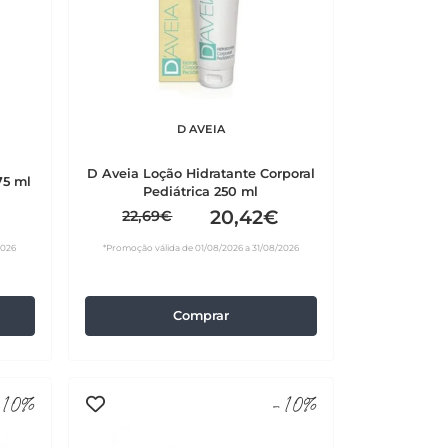
D AVEIA
D Aveia Loção Hidratante Corporal
75 ml
Pediátrica 250 ml
20,42€
22,69€
2026
*Promoção válida de 01/08/2026 a 31/08/2026
Comprar
10%
-10%