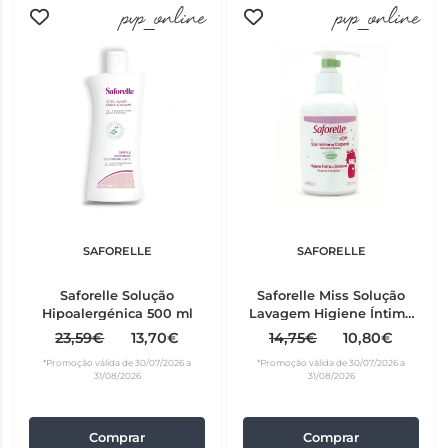
pvp_online
pvp_online
SAFORELLE
SAFORELLE
Saforelle Solução
Saforelle Miss Solução
Hipoalergénica 500 ml
Lavagem Higiene Íntima
250 ml
23,59€
13,70€
14,75€
10,80€
*Promoção válida de 30/07/2026 a
*Promoção válida de 30/07/2026 a
31/08/2026
31/08/2026
Comprar
Comprar