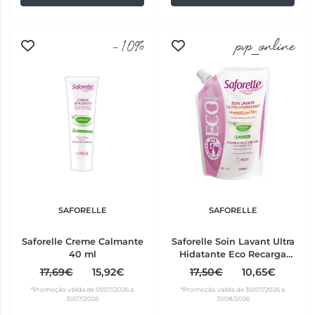
-10%
pvp_online
SAFORELLE
SAFORELLE
Saforelle Creme Calmante
Saforelle Soin Lavant Ultra
40 ml
Hidatante Eco Recarga
400 ml
17,69€
15,92€
17,50€
10,65€
*Promoção válida de 01/07/2026 a
*Promoção válida de 30/07/2026 a
31/07/2026
31/08/2026