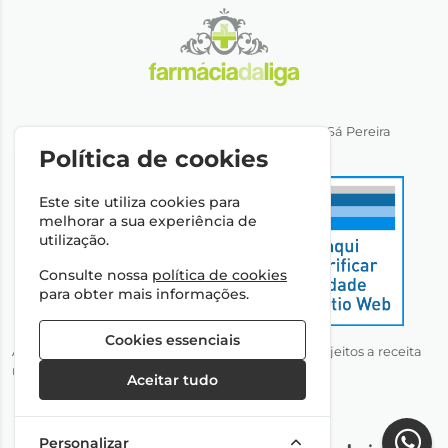
Direção Técnica: Dra. Ana Rita Miranda de Sá Pereira
NIPC: 501064974
Política de cookies
Este site utiliza cookies para
melhorar a sua experiência de
utilização.
Consulte nossa
política de cookies
para obter mais informações.
Cookies essenciais
Autorizado a disponibilizar medicamentos não sujeitos a receita
médica através da Internet pelo Infarmed, I.P.
Aceitar tudo
Personalizar