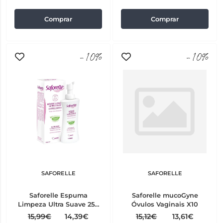
Comprar
Comprar
-10%
-10%
SAFORELLE
SAFORELLE
Saforelle Espuma
Saforelle mucoGyne
Limpeza Ultra Suave 250
Óvulos Vaginais X10
ml
15,99€
14,39€
15,12€
13,61€