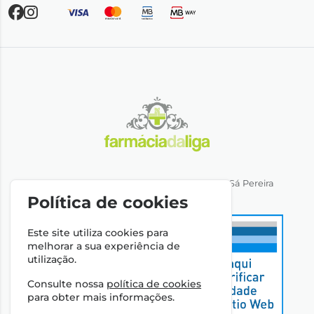
Direção Técnica: Dra. Ana Rita Miranda de Sá Pereira
NIPC: 501064974
Política de cookies
Este site utiliza cookies para
melhorar a sua experiência de
utilização.
Consulte nossa
política de cookies
para obter mais informações.