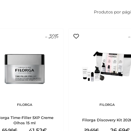
Produtos por pág
-30%
-
FILORGA
FILORGA
lorga Time-Filler 5XP Creme
Filorga Discovery Kit 202
Olhos 15 ml
41,52€
26,69€
65,90€
29,65€