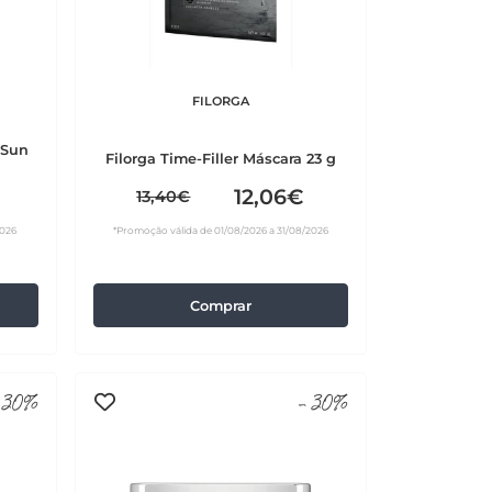
FILORGA
 Sun
Filorga Time-Filler Máscara 23 g
12,06€
13,40€
2026
*Promoção válida de 01/08/2026 a 31/08/2026
Comprar
30%
-30%