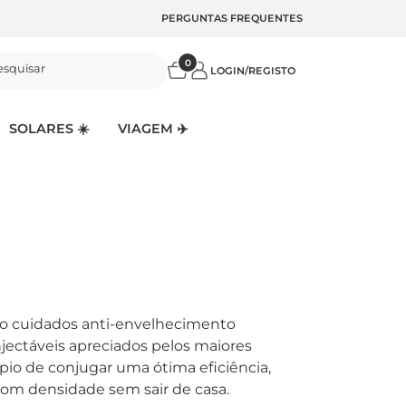
PERGUNTAS FREQUENTES
0
esquisar
LOGIN/REGISTO
SOLARES ☀️
VIAGEM ✈️
ido cuidados anti-envelhecimento
njectáveis apreciados pelos maiores
ípio de conjugar uma ótima eficiência,
com densidade sem sair de casa.