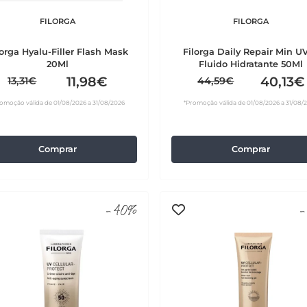
FILORGA
FILORGA
lorga Hyalu-Filler Flash Mask
Filorga Daily Repair Min U
20Ml
Fluido Hidratante 50Ml
11,98€
40,13€
13,31€
44,59€
omoção válida de 01/08/2026 a 31/08/2026
*Promoção válida de 01/08/2026 a 31/08/
Comprar
Comprar
-40%
-