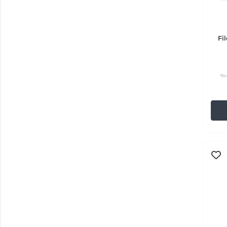
Fi
*Pr