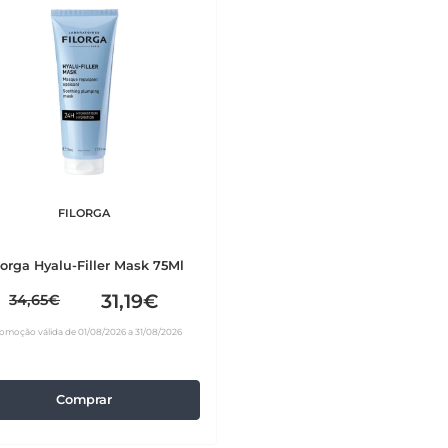
FILORGA
lorga Hyalu-Filler Mask 75Ml
31,19€
34,65€
omoção válida de 01/08/2026 a 31/08/2026
Comprar