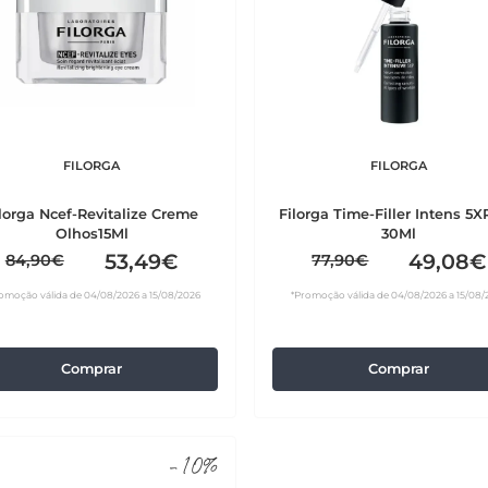
FILORGA
FILORGA
lorga Ncef-Revitalize Creme
Filorga Time-Filler Intens 5X
Olhos15Ml
30Ml
53,49€
49,08€
84,90€
77,90€
omoção válida de 04/08/2026 a 15/08/2026
*Promoção válida de 04/08/2026 a 15/08/
Comprar
Comprar
-10%