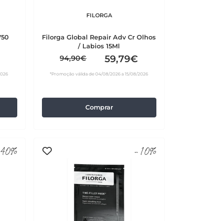
FILORGA
V50
Filorga Global Repair Adv Cr Olhos
/ Labios 15Ml
59,79€
94,90€
2026
*Promoção válida de 04/08/2026 a 15/08/2026
Comprar
40%
-10%