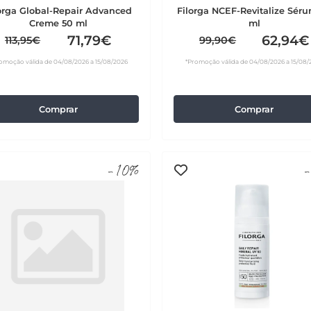
orga Global-Repair Advanced
Filorga NCEF-Revitalize Sér
Creme 50 ml
ml
71,79€
62,94€
113,95€
99,90€
omoção válida de 04/08/2026 a 15/08/2026
*Promoção válida de 04/08/2026 a 15/08/
Comprar
Comprar
-10%
-