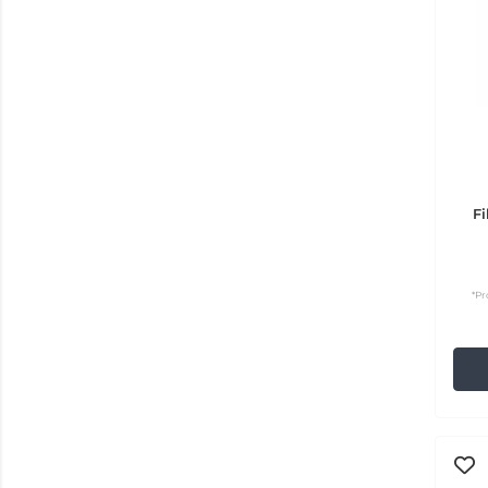
Fi
*Pr