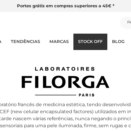
Portes grátis em compras superiores a 45€ *
P
A
TENDÊNCIAS
MARCAS
STOCK OFF
BLOG
oratório francês de medicina estética, tendo desenvolv
NCEF (new celular encapsulated factores) utilizados em i
 tarde nascem várias referências, nunca negando o princ
ensoriais para uma pele iluminada, firme, sem rugas e 