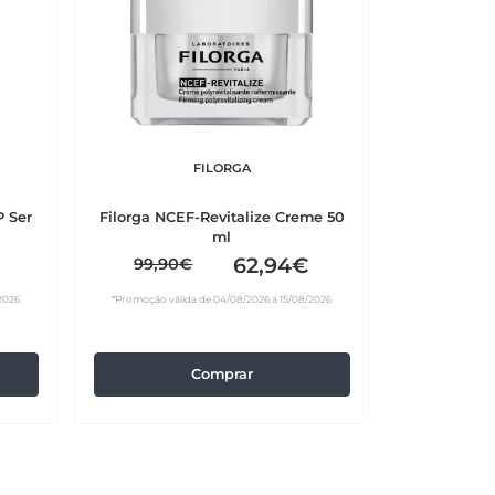
FILORGA
P Ser
Filorga NCEF-Revitalize Creme 50
ml
62,94€
99,90€
2026
*Promoção válida de 04/08/2026 a 15/08/2026
Comprar