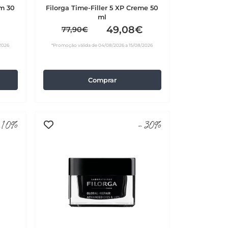
um 30
Filorga Time-Filler 5 XP Creme 50
ml
49,08€
77,90€
2026
*Promoção válida de 04/08/2026 a 15/08/2026
Comprar
10%
-30%