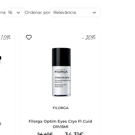
ina
Ordenar por
10%
-30%
FILORGA
Filorga Optim Eyes Cryo Fl Cuid
6
Olh15Ml
34,31€
54,45€