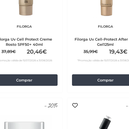
FILORGA
FILORGA
ilorga Uv Cell Protect Creme
Filorga Uv Cell-Protect After
Rosto SPF50+ 40ml
Gel125ml
20,46€
19,43€
37,89€
35,99€
romoção válida de 15/07/2026 a 31/08/2026
*Promoção válida de 15/07/2026 a 31/08/
Comprar
Comprar
-30%
-