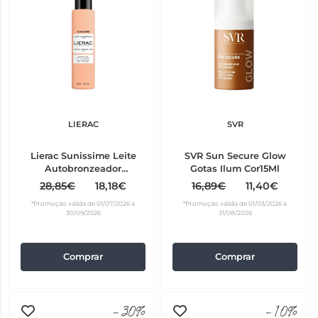
LIERAC
SVR
Lierac Sunissime Leite
SVR Sun Secure Glow
Autobronzeador
Gotas Ilum Cor15Ml
Corpo150ml
28,85€
18,18€
16,89€
11,40€
*Promoção válida de 01/07/2026 a
*Promoção válida de 01/03/2026 a
30/09/2026
31/08/2026
Comprar
Comprar
-30%
-10%