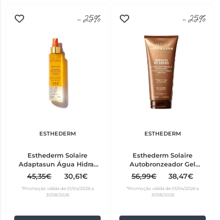
-25%
-25%
ESTHEDERM
ESTHEDERM
Esthederm Solaire
Esthederm Solaire
Adaptasun Água Hidra-
Autobronzeador Gel
Protetora 150 ml
Creme 200 ml
45,35€
30,61€
56,99€
38,47€
*Promoção válida de 01/04/2026 a
*Promoção válida de 01/04/2026 a
31/08/2026
31/08/2026