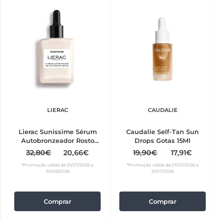
LIERAC
CAUDALIE
Lierac Sunissime Sérum
Caudalie Self-Tan Sun
Autobronzeador Rosto
Drops Gotas 15Ml
30ml
32,80€
20,66€
19,90€
17,91€
*Promoção válida de 01/07/2026 a
*Promoção válida de 01/07/2026 a
30/09/2026
31/07/2026
Comprar
Comprar