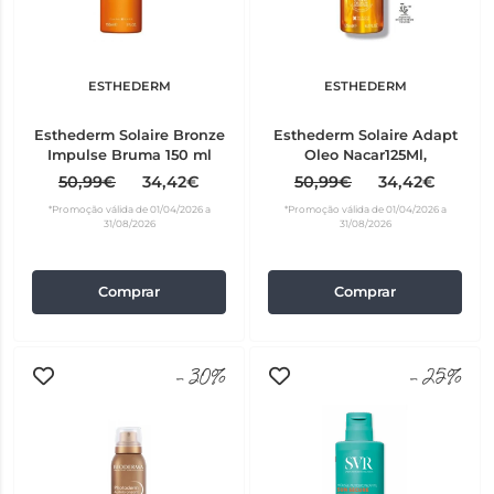
ESTHEDERM
ESTHEDERM
Esthederm Solaire Bronze
Esthederm Solaire Adapt
Impulse Bruma 150 ml
Oleo Nacar125Ml,
50,99€
34,42€
50,99€
34,42€
*Promoção válida de 01/04/2026 a
*Promoção válida de 01/04/2026 a
31/08/2026
31/08/2026
Comprar
Comprar
-30%
-25%