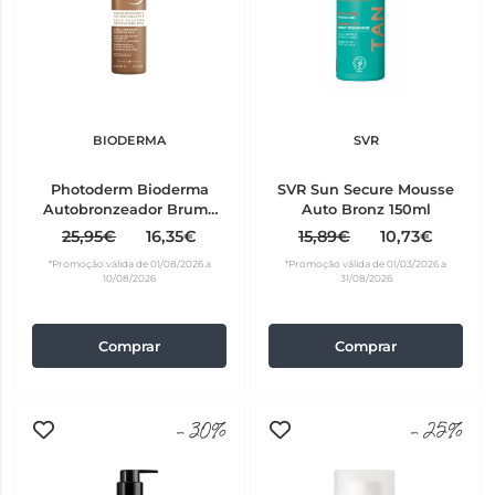
BIODERMA
SVR
Photoderm Bioderma
SVR Sun Secure Mousse
Autobronzeador Bruma
Auto Bronz 150ml
150 ml
25,95€
16,35€
15,89€
10,73€
*Promoção válida de 01/08/2026 a
*Promoção válida de 01/03/2026 a
10/08/2026
31/08/2026
Comprar
Comprar
-30%
-25%