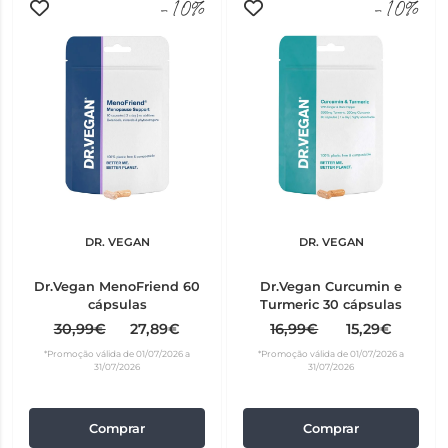
-10%
-10%
DR. VEGAN
DR. VEGAN
Dr.Vegan MenoFriend 60
Dr.Vegan Curcumin e
cápsulas
Turmeric 30 cápsulas
30,99€
27,89€
16,99€
15,29€
*Promoção válida de 01/07/2026 a
*Promoção válida de 01/07/2026 a
31/07/2026
31/07/2026
Comprar
Comprar