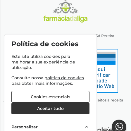
Direção Técnica: Dra. Ana Rita Miranda de Sá Pereira
NIPC: 501064974
Política de cookies
Este site utiliza cookies para
melhorar a sua experiência de
utilização.
Consulte nossa
política de cookies
para obter mais informações.
Cookies essenciais
Autorizado a disponibilizar medicamentos não sujeitos a receita
médica através da Internet pelo Infarmed, I.P.
Aceitar tudo
Personalizar
©2026 Todos os direitos reservados