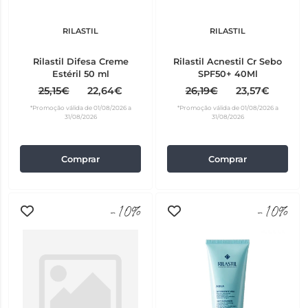
RILASTIL
RILASTIL
Rilastil Difesa Creme
Rilastil Acnestil Cr Sebo
Estéril 50 ml
SPF50+ 40Ml
25,15€
22,64€
26,19€
23,57€
*Promoção válida de 01/08/2026 a
*Promoção válida de 01/08/2026 a
31/08/2026
31/08/2026
Comprar
Comprar
-10%
-10%