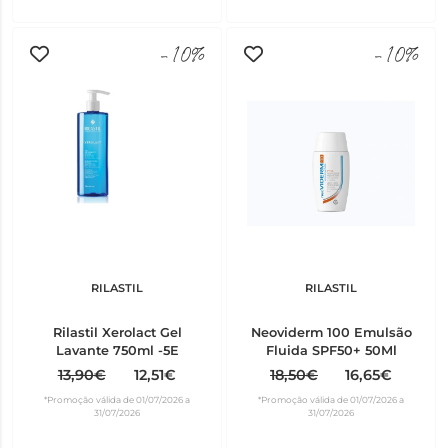
-10%
-10%
RILASTIL
RILASTIL
Rilastil Xerolact Gel
Neoviderm 100 Emulsão
Lavante 750ml -5E
Fluida SPF50+ 50Ml
13,90€
12,51€
18,50€
16,65€
*Promoção válida de 01/07/2026 a
*Promoção válida de 01/07/2026 a
31/07/2026
31/07/2026