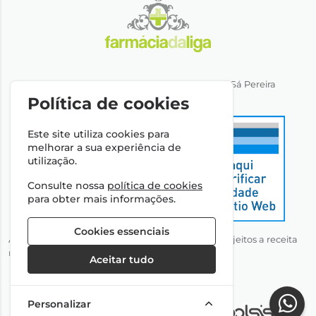
Direção Técnica: Dra. Ana Rita Miranda de Sá Pereira
NIPC: 501064974
Política de cookies
Este site utiliza cookies para
melhorar a sua experiência de
utilização.
Consulte nossa
política de cookies
para obter mais informações.
Cookies essenciais
Autorizado a disponibilizar medicamentos não sujeitos a receita
médica através da Internet pelo Infarmed, I.P.
Aceitar tudo
Personalizar
©2026 Todos os direitos reservados