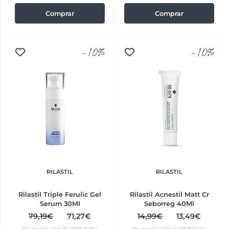
Comprar
Comprar
-10%
-10%
RILASTIL
RILASTIL
Rilastil Triple Ferulic Gel
Rilastil Acnestil Matt Cr
Serum 30Ml
Seborreg 40Ml
79,19€
71,27€
14,99€
13,49€
*Promoção válida de 01/08/2026 a
*Promoção válida de 01/08/2026 a