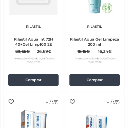
RILASTIL
RILASTIL
Rilastil Aqua Int 72H
Rilastil Aqua Gel Limpeza
40+Gel Limp100 2E
200 ml
29,65€
26,69€
18,15€
16,34€
*Promoção válida de 01/08/2026 a
*Promoção válida de 01/08/2026 a
31/08/2026
31/08/2026
Comprar
Comprar
-10%
-10%