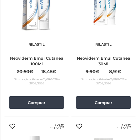
RILASTIL
RILASTIL
Neoviderm Emul Cutanea
Neoviderm Emul Cutanea
100Ml
30Ml
20,50€
18,45€
9,90€
8,91€
*Promoção válida de 01/08/2026 a
*Promoção válida de 01/08/2026 a
31/08/2026
31/08/2026
Comprar
Comprar
-10%
-10%