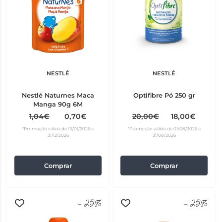
NESTLÉ
NESTLÉ
Nestlé Naturnes Maca
Optifibre Pó 250 gr
Manga 90g 6M
1,04€
0,70€
20,00€
18,00€
*Promoção válida de 01/01/2026 a
*Promoção válida de 01/08/2026 a
31/12/2026
31/08/2026
Comprar
Comprar
-25%
-25%