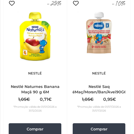
-25%
-10%
NESTLÉ
NESTLÉ
Nestlé Naturnes Banana
Nestlé Saq
Maçã 90 g 6M
PuréMaç/Moran/Ban/Avei90G6M+
1,05€
0,71€
1,05€
0,95€
*Promoção válida de 01/01/2026 a
*Promoção válida de 01/07/2026 a
31/12/2026
31/07/2026
Comprar
Comprar