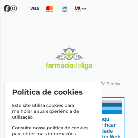
Direção Técnica: Dra. Ana Rita Miranda de Sá Pereira
NIPC: 501064974
Política de cookies
Este site utiliza cookies para
melhorar a sua experiência de
utilização.
Consulte nossa
política de cookies
para obter mais informações.