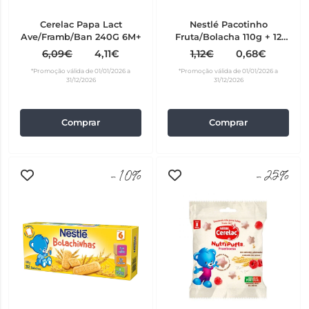
Cerelac Papa Lact
Nestlé Pacotinho
Ave/Framb/Ban 240G 6M+
Fruta/Bolacha 110g + 12
meses
6,09€
4,11€
1,12€
0,68€
*Promoção válida de 01/01/2026 a
*Promoção válida de 01/01/2026 a
31/12/2026
31/12/2026
Comprar
Comprar
-10%
-25%