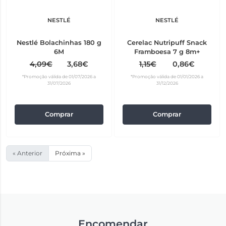
NESTLÉ
NESTLÉ
Nestlé Bolachinhas 180 g
Cerelac Nutripuff Snack
6M
Framboesa 7 g 8m+
4,09€
3,68€
1,15€
0,86€
*Promoção válida de 01/07/2026 a
*Promoção válida de 01/01/2026 a
31/07/2026
31/12/2026
Comprar
Comprar
« Anterior
Próxima »
Encomendar