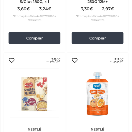
S/Glut 180G, x 1
250G 12M+
3,60€
3,24€
3,30€
2,97€
*Promoção válida de 01/07/2026 a
*Promoção válida de 01/07/2026 a
31/07/2026
31/07/2026
Comprar
Comprar
-25%
-33%
NESTLÉ
NESTLÉ