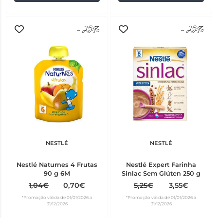
-25%
-25%
NESTLÉ
NESTLÉ
Nestlé Naturnes 4 Frutas
Nestlé Expert Farinha
90 g 6M
Sinlac Sem Glúten 250 g
1,04€
0,70€
5,25€
3,55€
*Promoção válida de 01/01/2026 a
*Promoção válida de 01/01/2026 a
31/12/2026
31/12/2026