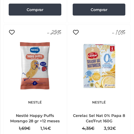
Comprar
Comprar
-25%
-10%
NESTLÉ
NESTLÉ
Nestlé Happy Puffs
Cerelac Sel Nat 0% Papa 8
Morango 28 gr +12 meses
Cer/Frut 160G
1,69€
1,14€
4,35€
3,92€