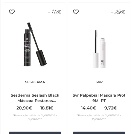
-10%
-25%
SESDERMA
SVR
Sesderma Seslash Black
Svr Palpebral Mascara Prot
Máscara Pestanas
9Ml PT
Regenerador 5 ml
20,90€
18,81€
14,40€
9,72€
*Promoção válida de 01/08/2026 a
*Promoção válida de 01/08/2026 a
31/08/2026
15/08/2026