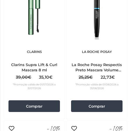
CLARINS
LA ROCHE POSAY
Clarins Supra Lift & Curl
La Roche Posay Respectis
Mascara 8 ml
Preto Mascara Volume
Wtpf 7,6ml
39,00€
35,10€
25,25€
22,73€
*Promoção válida de 01/07/2026 a
*Promoção válida de 01/08/2026 a
31/07/2026
31/08/2026
Comprar
Comprar
-10%
-10%