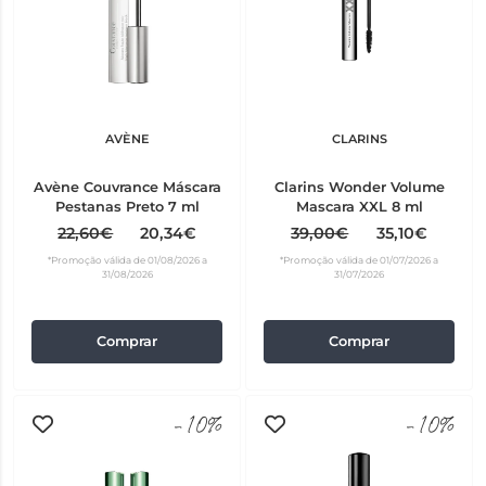
AVÈNE
CLARINS
Avène Couvrance Máscara
Clarins Wonder Volume
Pestanas Preto 7 ml
Mascara XXL 8 ml
22,60€
20,34€
39,00€
35,10€
*Promoção válida de 01/08/2026 a
*Promoção válida de 01/07/2026 a
31/08/2026
31/07/2026
Comprar
Comprar
-10%
-10%