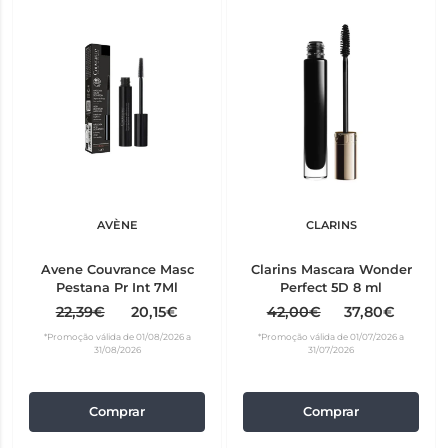
AVÈNE
CLARINS
Avene Couvrance Masc
Clarins Mascara Wonder
Pestana Pr Int 7Ml
Perfect 5D 8 ml
22,39€
20,15€
42,00€
37,80€
*Promoção válida de 01/08/2026 a
*Promoção válida de 01/07/2026 a
31/08/2026
31/07/2026
Comprar
Comprar