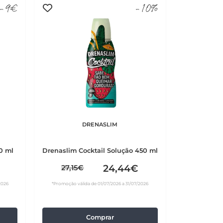
-9€
-10%
DRENASLIM
0 ml
Drenaslim Cocktail Solução 450 ml
24,44€
27,15€
2026
*Promoção válida de 01/07/2026 a 31/07/2026
Comprar