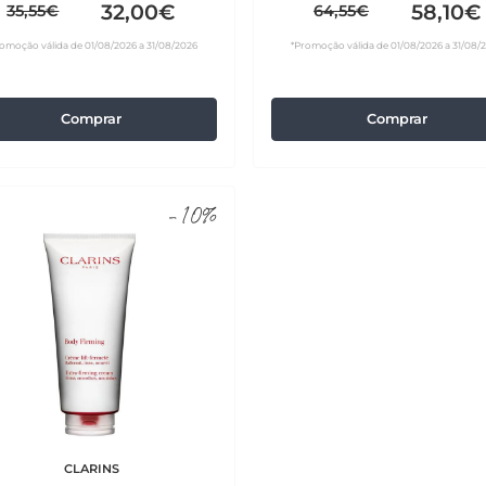
32,00€
58,10€
35,55€
64,55€
omoção válida de 01/08/2026 a 31/08/2026
*Promoção válida de 01/08/2026 a 31/08/
Comprar
Comprar
-10%
CLARINS