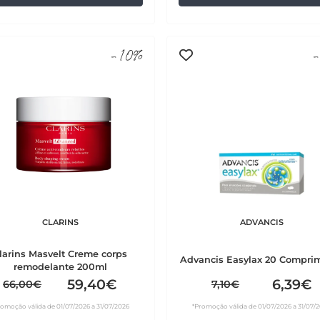
-10%
-
CLARINS
ADVANCIS
larins Masvelt Creme corps
Advancis Easylax 20 Compri
remodelante 200ml
59,40€
6,39€
66,00€
7,10€
romoção válida de 01/07/2026 a 31/07/2026
*Promoção válida de 01/07/2026 a 31/07/