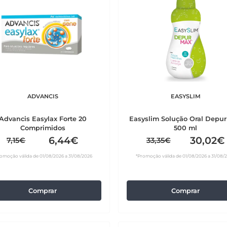
ADVANCIS
EASYSLIM
Advancis Easylax Forte 20
Easyslim Solução Oral Depu
Comprimidos
500 ml
6,44€
30,02€
7,15€
33,35€
omoção válida de 01/08/2026 a 31/08/2026
*Promoção válida de 01/08/2026 a 31/08/
Comprar
Comprar