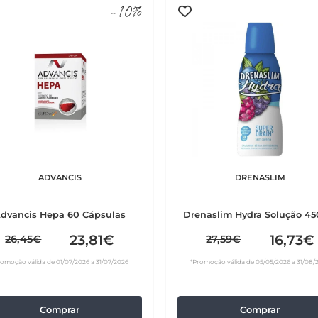
-10%
ADVANCIS
DRENASLIM
dvancis Hepa 60 Cápsulas
Drenaslim Hydra Solução 45
23,81€
16,73€
26,45€
27,59€
romoção válida de 01/07/2026 a 31/07/2026
*Promoção válida de 05/05/2026 a 31/08/
Comprar
Comprar