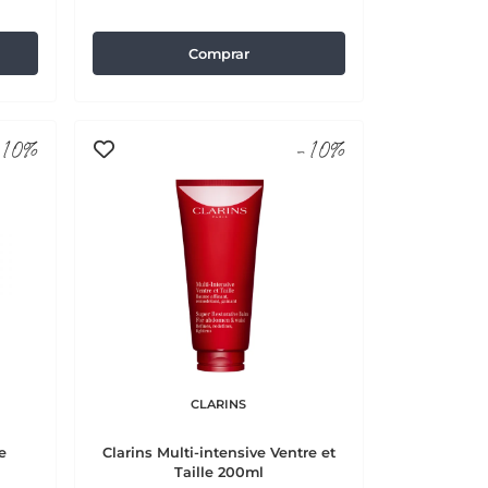
Comprar
10%
-10%
CLARINS
e
Clarins Multi-intensive Ventre et
Taille 200ml