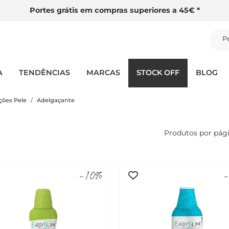
Portes grátis em compras superiores a 45€ *
P
A
TENDÊNCIAS
MARCAS
STOCK OFF
BLOG
ções Pele
Adelgaçante
Produtos por pág
-10%
-