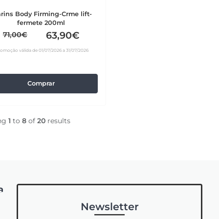
arins Body Firming-Crme lift-
fermete 200ml
63,90€
71,00€
romoção válida de 01/07/2026 a 31/07/2026
Comprar
ng
1
to
8
of
20
results
a
Newsletter