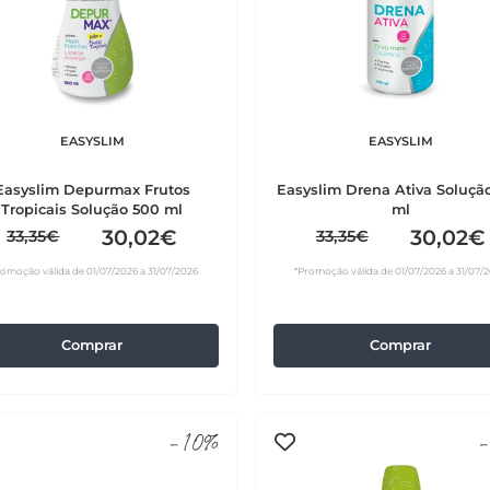
EASYSLIM
EASYSLIM
Easyslim Depurmax Frutos
Easyslim Drena Ativa Soluçã
Tropicais Solução 500 ml
ml
30,02€
30,02€
33,35€
33,35€
romoção válida de 01/07/2026 a 31/07/2026
*Promoção válida de 01/07/2026 a 31/07/
Comprar
Comprar
-10%
-