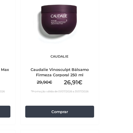
CAUDALIE
r Max
Caudalie Vinosculpt Bálsamo
Firmeza Corporal 250 ml
26,91€
29,90€
2026
*Promoção válida de 01/07/2026 a 31/07/2026
Comprar