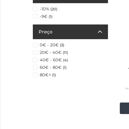
-10%
(20)
-9€
(1)
Preço
0€ - 20€
(3)
20€ - 40€
(11)
40€ - 60€
(4)
60€ - 80€
(1)
80€+
(1)
*Pr