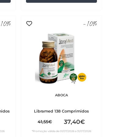
10%
-10%
ABOCA
midos
Libramed 138 Comprimidos
37,40€
41,55€
2026
*Promoção válida de 01/07/2026 a 31/07/2026