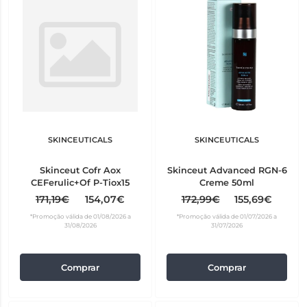
SKINCEUTICALS
SKINCEUTICALS
Skinceut Cofr Aox
Skinceut Advanced RGN-6
CEFerulic+Of P-Tiox15
Creme 50ml
171,19€
154,07€
172,99€
155,69€
*Promoção válida de 01/08/2026 a
*Promoção válida de 01/07/2026 a
31/08/2026
31/07/2026
Comprar
Comprar