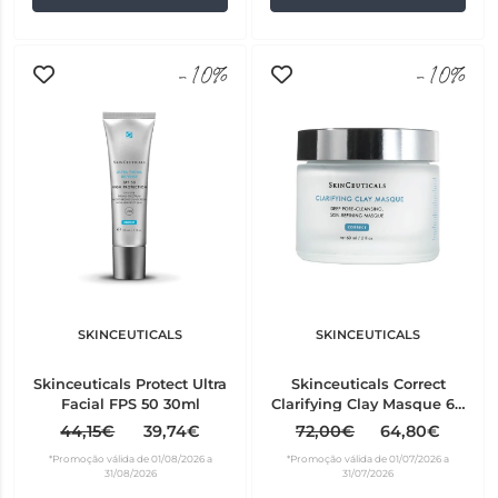
-10%
-10%
SKINCEUTICALS
SKINCEUTICALS
Skinceuticals Protect Ultra
Skinceuticals Correct
Facial FPS 50 30ml
Clarifying Clay Masque 60
ml
44,15€
39,74€
72,00€
64,80€
*Promoção válida de 01/08/2026 a
*Promoção válida de 01/07/2026 a
31/08/2026
31/07/2026