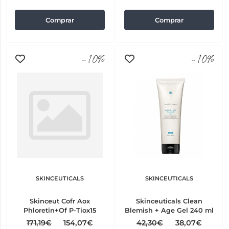
Comprar
Comprar
-10%
-10%
SKINCEUTICALS
SKINCEUTICALS
Skinceut Cofr Aox
Skinceuticals Clean
Phloretin+Of P-Tiox15
Blemish + Age Gel 240 ml
171,19€
154,07€
42,30€
38,07€