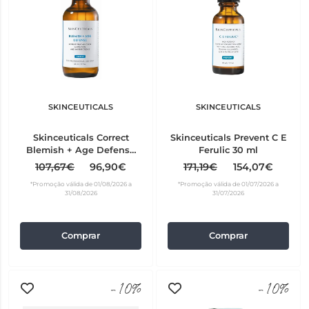
SKINCEUTICALS
SKINCEUTICALS
Skinceuticals Correct
Skinceuticals Prevent C E
Blemish + Age Defense
Ferulic 30 ml
30 ml
107,67€
96,90€
171,19€
154,07€
*Promoção válida de 01/08/2026 a
*Promoção válida de 01/07/2026 a
31/08/2026
31/07/2026
Comprar
Comprar
-10%
-10%