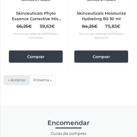
Skinceuticals Phyto
Skinceuticals Moisturize
Essence Corrective Mist
Hydrating B5 30 ml
50 ml
66,25€
59,63€
84,25€
75,83€
*Promoção válida de 01/07/2026 a
*Promoção válida de 01/07/2026 a
31/07/2026
31/07/2026
Comprar
Comprar
« Anterior
Próxima »
Encomendar
Guias de compras