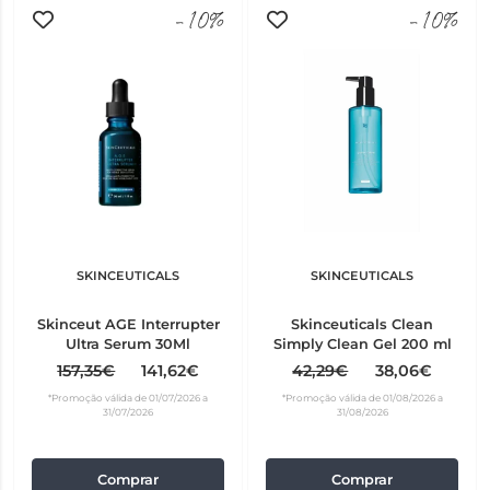
-10%
-10%
SKINCEUTICALS
SKINCEUTICALS
Skinceut AGE Interrupter
Skinceuticals Clean
Ultra Serum 30Ml
Simply Clean Gel 200 ml
157,35€
141,62€
42,29€
38,06€
*Promoção válida de 01/07/2026 a
*Promoção válida de 01/08/2026 a
31/07/2026
31/08/2026
Comprar
Comprar