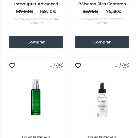
Interrupter Advanced
Bálsamo Rico Contorno
Concentrado 48 ml
Olhos 14 g
187,89€
169,10€
83,75€
75,38€
*Promoção válida de 01/08/2026 a
*Promoção válida de 01/07/2026 a
31/08/2026
31/07/2026
Comprar
Comprar
-10%
-10%
SKINCEUTICALS
SKINCEUTICALS