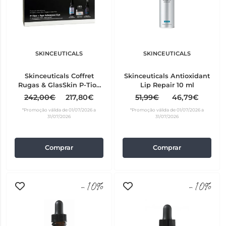
SKINCEUTICALS
SKINCEUTICALS
Skinceuticals Coffret
Skinceuticals Antioxidant
Rugas & GlasSkin P-Tiox
Lip Repair 10 ml
Sérum 30ml + A.G.E.
242,00€
217,80€
51,99€
46,79€
Advanced Eye 15ml +
*Promoção válida de 01/07/2026 a
*Promoção válida de 01/07/2026 a
Oferta HA Intensifier
31/07/2026
31/07/2026
Multi-Glycan 15ml
Comprar
Comprar
-10%
-10%