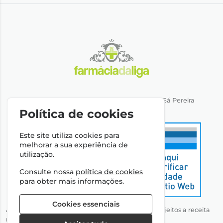
Direção Técnica: Dra. Ana Rita Miranda de Sá Pereira
NIPC: 501064974
Política de cookies
Este site utiliza cookies para
melhorar a sua experiência de
utilização.
Consulte nossa
política de cookies
para obter mais informações.
Cookies essenciais
Autorizado a disponibilizar medicamentos não sujeitos a receita
médica através da Internet pelo Infarmed, I.P.