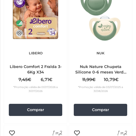
LIBERO
NUK
Libero Comfort 2 Fralda 3-
Nuk Nature Chupeta
6Kg X34
Silicone 0-6 meses Verde
2 unidades
7,45€
6,71€
11,99€
10,79€
*Promoção válida de 01/07/2026 a
*Promoção válida de 03/07/2025 a
31/07/2026
31/08/2026
Comprar
Comprar
1=2
1=2