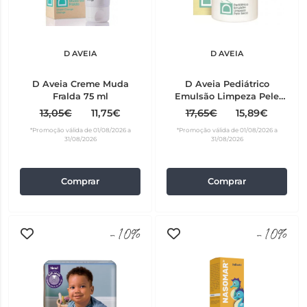
D AVEIA
D AVEIA
D Aveia Creme Muda
D Aveia Pediátrico
Fralda 75 ml
Emulsão Limpeza Pele
Seca 300 ml
13,05€
11,75€
17,65€
15,89€
*Promoção válida de 01/08/2026 a
*Promoção válida de 01/08/2026 a
31/08/2026
31/08/2026
Comprar
Comprar
-10%
-10%