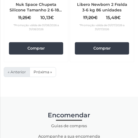
Nuk Space Chupeta
Libero Newborn 2 Fralda
Silicone Tamanho 2 6-18m
3-6 kg 86 unidades
X2
11,25€
10,13€
17,20€
15,48€
*Promoção válida de 01/08/2026 a
*Promoção válida de 01/07/2026 a
31/08/2026
31/07/2026
Comprar
Comprar
« Anterior
Próxima »
Encomendar
Guias de compras
Acompanhe a sua encomenda