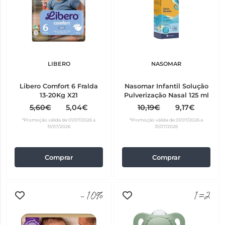
LIBERO
NASOMAR
Libero Comfort 6 Fralda
Nasomar Infantil Solução
13-20Kg X21
Pulverização Nasal 125 ml
5,60€
5,04€
10,19€
9,17€
*Promoção válida de 01/07/2026 a
*Promoção válida de 01/07/2026 a
31/07/2026
31/07/2026
Comprar
Comprar
-10%
1=2