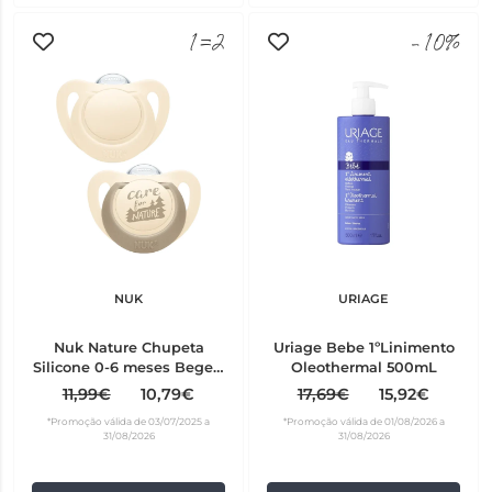
1=2
-10%
NUK
URIAGE
Nuk Nature Chupeta
Uriage Bebe 1ºLinimento
Silicone 0-6 meses Bege 2
Oleothermal 500mL
unidades
11,99€
10,79€
17,69€
15,92€
*Promoção válida de 03/07/2025 a
*Promoção válida de 01/08/2026 a
31/08/2026
31/08/2026