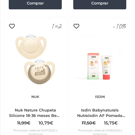
Comprar
Comprar
1=2
-10%
NUK
ISDIN
Nuk Nature Chupeta
Isdin Babynaturals
Silicone 18-36 meses Bege
Nutraisdin AF Pomada
2 unidades
Reparadora Miconazol 50
11,99€
10,79€
17,50€
15,75€
ml
*Promoção válida de 03/07/2025 a
*Promoção válida de 01/08/2026 a
31/08/2026
31/08/2026