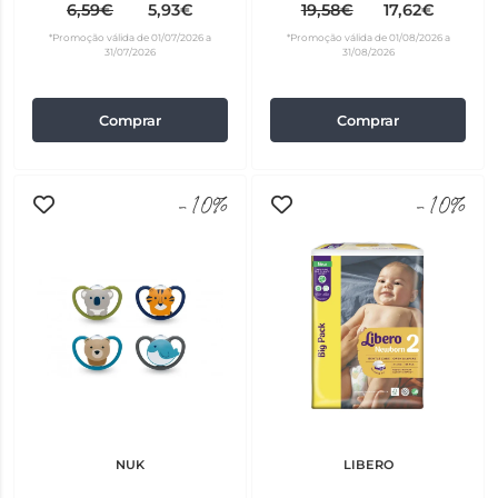
Desconto de 50% na 2ª
6,59€
5,93€
19,58€
17,62€
Embalagem
*Promoção válida de 01/07/2026 a
*Promoção válida de 01/08/2026 a
31/07/2026
31/08/2026
Comprar
Comprar
-10%
-10%
NUK
LIBERO