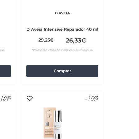
D AVEIA
D Aveia Intensive Reparador 40 ml
26,33€
29,25€
2026
*Promoção válida de 01/08/2026 a 31/08/2026
Comprar
10%
-10%