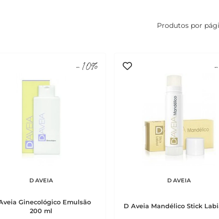
Produtos por pág
-10%
-
D AVEIA
D AVEIA
Aveia Ginecológico Emulsão
D Aveia Mandélico Stick Labi
200 ml