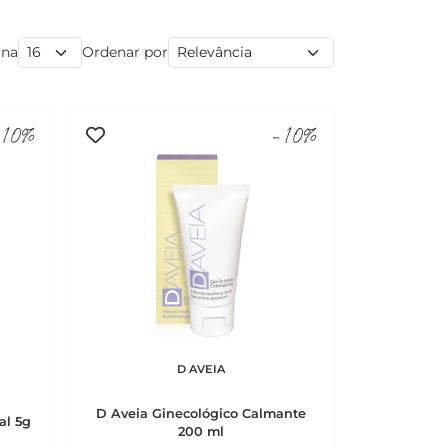
ina
Ordenar por
10%
-10%
D AVEIA
D Aveia Ginecológico Calmante
al 5g
200 ml