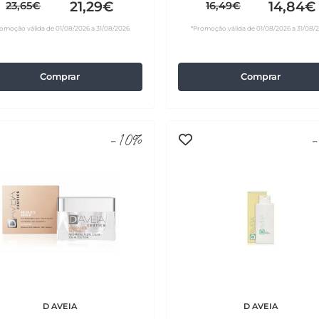
21,29€
14,84€
23,65€
16,49€
omoção válida de 01/08/2026 a 31/08/2026
*Promoção válida de 01/08/2026 a 31/08/
Comprar
Comprar
-10%
-
D AVEIA
D AVEIA