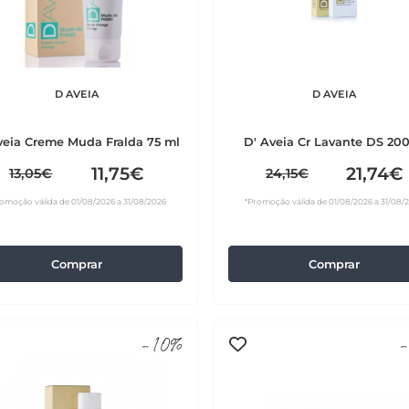
D AVEIA
D AVEIA
veia Creme Muda Fralda 75 ml
D' Aveia Cr Lavante DS 20
11,75€
21,74€
13,05€
24,15€
omoção válida de 01/08/2026 a 31/08/2026
*Promoção válida de 01/08/2026 a 31/08/
Comprar
Comprar
-10%
-