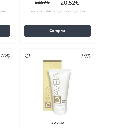
20,52€
22,80€
2026
*Promoção válida de 01/08/2026 a 31/08/2026
Comprar
10%
-10%
D AVEIA