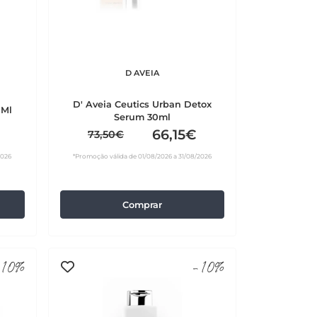
D AVEIA
D' Aveia Ceutics Urban Detox
0Ml
Serum 30ml
66,15€
73,50€
2026
*Promoção válida de 01/08/2026 a 31/08/2026
Comprar
10%
-10%