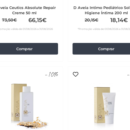
veia Ceutics Absolute Repair
D Aveia Intimo Pediátrico So
Creme 50 ml
Higiene Íntima 200 ml
66,15€
18,14€
73,50€
20,15€
omoção válida de 01/08/2026 a 31/08/2026
*Promoção válida de 01/08/2026 a 31/08/
Comprar
Comprar
-10%
-