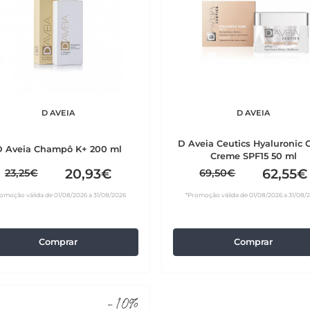
D AVEIA
D AVEIA
D Aveia Ceutics Hyaluronic 
D Aveia Champô K+ 200 ml
Creme SPF15 50 ml
20,93€
62,55€
23,25€
69,50€
omoção válida de 01/08/2026 a 31/08/2026
*Promoção válida de 01/08/2026 a 31/08/
Comprar
Comprar
-10%