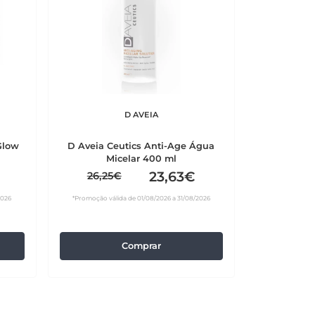
D AVEIA
Glow
D Aveia Ceutics Anti-Age Água
Micelar 400 ml
23,63€
26,25€
2026
*Promoção válida de 01/08/2026 a 31/08/2026
Comprar