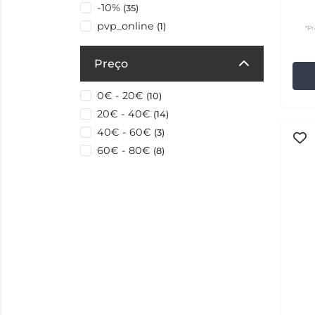
-10%
(35)
pvp_online
(1)
*Pr
Preço
0€ - 20€
(10)
20€ - 40€
(14)
40€ - 60€
(3)
60€ - 80€
(8)