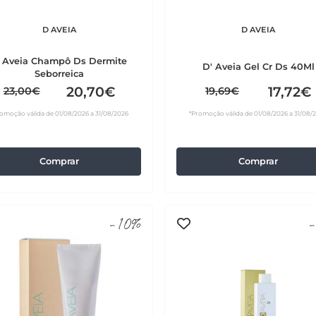
D AVEIA
D AVEIA
 Aveia Champô Ds Dermite
D' Aveia Gel Cr Ds 40Ml
Seborreica
20,70€
17,72€
23,00€
19,69€
omoção válida de 01/08/2026 a 31/08/2026
*Promoção válida de 01/08/2026 a 31/08/
Comprar
Comprar
-10%
-