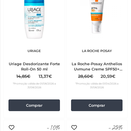
URIAGE
LA ROCHE POSAY
Uriage Desdorizante Forte
La Roche-Posay Anthelios
Roll-On 50 ml
Uvmune Creme SPF50+
50ml
14,85€
13,37€
28,60€
20,59€
*Promoção válida de 01/08/2026 a
*Promoção válida de 01/04/2026 a
31/08/2026
31/08/2026
Comprar
Comprar
-10%
-25%