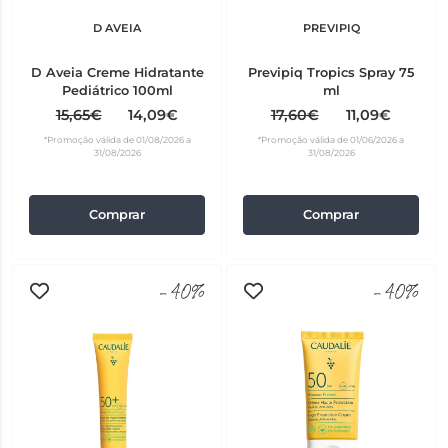
D AVEIA
PREVIPIQ
D Aveia Creme Hidratante
Previpiq Tropics Spray 75
Pediátrico 100ml
ml
15,65€
14,09€
17,60€
11,09€
*Promoção válida de 01/08/2026 a
*Promoção válida de 01/06/2026 a
31/08/2026
31/08/2026
Comprar
Comprar
-40%
-40%