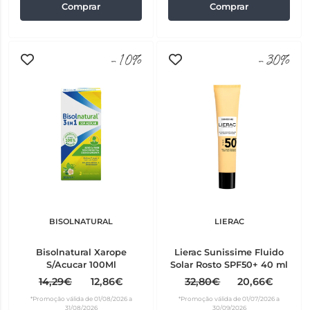
Comprar
Comprar
-10%
-30%
BISOLNATURAL
LIERAC
Bisolnatural Xarope
Lierac Sunissime Fluido
S/Acucar 100Ml
Solar Rosto SPF50+ 40 ml
14,29€
12,86€
32,80€
20,66€
*Promoção válida de 01/08/2026 a
*Promoção válida de 01/07/2026 a
31/08/2026
30/09/2026