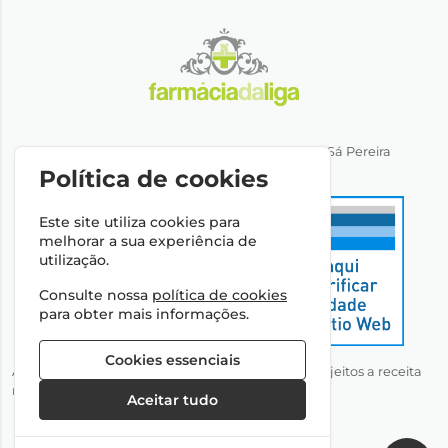
Direção Técnica: Dra. Ana Rita Miranda de Sá Pereira
NIPC: 501064974
Política de cookies
Este site utiliza cookies para
melhorar a sua experiência de
utilização.
Consulte nossa
política de cookies
para obter mais informações.
Cookies essenciais
Autorizado a disponibilizar medicamentos não sujeitos a receita
médica através da Internet pelo Infarmed, I.P.
Aceitar tudo