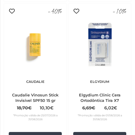
-40%
-10%
CAUDALIE
ELGYDIUM
Caudalie Vinosun Stick
Elgydium Clinic Cera
Invisível SPF50 15 gr
Ortodôntica Tira X7
18,70€
10,10€
6,69€
6,02€
*Promoção válida de 25/07/2026 a
*Promoção válida de 01/08/2026 a
31/08/2026
31/08/2026