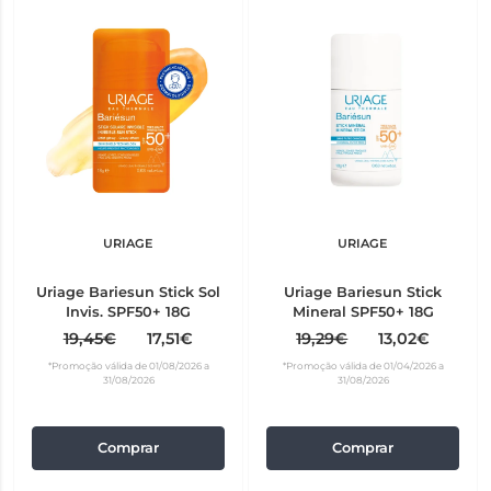
URIAGE
URIAGE
Uriage Bariesun Stick Sol
Uriage Bariesun Stick
Invis. SPF50+ 18G
Mineral SPF50+ 18G
19,45€
17,51€
19,29€
13,02€
*Promoção válida de 01/08/2026 a
*Promoção válida de 01/04/2026 a
31/08/2026
31/08/2026
Comprar
Comprar