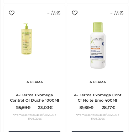
-10%
-10%
A DERMA
A DERMA
A-Derma Exomega
A-Derma Exomega Cont
Control Ol Duche 1000Ml
Cr Noite Emol400Ml
25,59€
23,03€
31,30€
28,17€
*Promoção válida de 01/08/2026 a
*Promoção válida de 01/08/2026 a
31/08/2026
31/08/2026