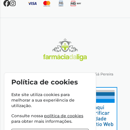
Direção Técnica: Dra. Ana Rita Miranda de Sá Pereira
NIPC: 501064974
Política de cookies
Este site utiliza cookies para
melhorar a sua experiência de
utilização.
Consulte nossa
política de cookies
para obter mais informações.