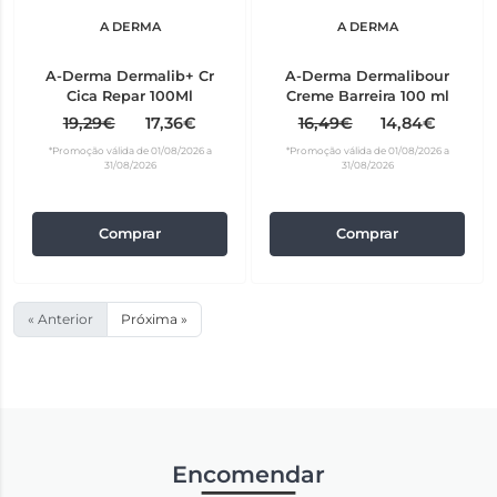
A DERMA
A DERMA
A-Derma Dermalib+ Cr
A-Derma Dermalibour
Cica Repar 100Ml
Creme Barreira 100 ml
19,29€
17,36€
16,49€
14,84€
*Promoção válida de 01/08/2026 a
*Promoção válida de 01/08/2026 a
31/08/2026
31/08/2026
Comprar
Comprar
« Anterior
Próxima »
Encomendar