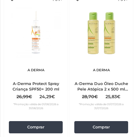
A DERMA
A DERMA
A-Derma Protect Spray
A-Derma Duo Óleo Duche
Criança SPF50+ 200 ml
Pele Atópica 2 x 500 ml
com Desconto de 65% na
26,99€
24,29€
28,70€
25,83€
2ª Embalagem
*Promoção válida de 01/08/2026 a
*Promoção válida de 01/07/2026 a
31/08/2026
31/07/2026
Comprar
Comprar