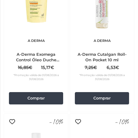
A DERMA
A DERMA
A-Derma Exomega
A-Derma Cutalgan Roll-
Control Óleo Duche
On Pocket 10 ml
Recarga 500 ml
16,85€
15,17€
7,25€
6,53€
*Promoção válida de 01/08/2026 a
*Promoção válida de 01/08/2026 a
31/08/2026
31/08/2026
Comprar
Comprar
-10%
-10%