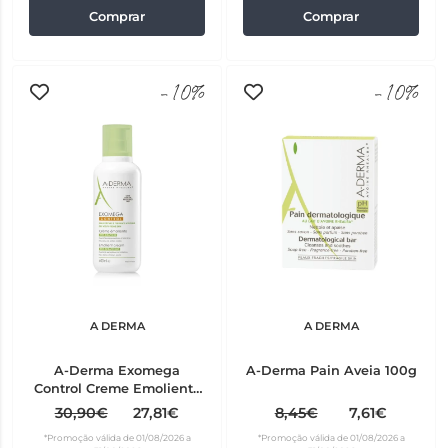
Comprar
Comprar
-10%
-10%
A DERMA
A DERMA
A-Derma Exomega
A-Derma Pain Aveia 100g
Control Creme Emoliente
400 ml
30,90€
27,81€
8,45€
7,61€
*Promoção válida de 01/08/2026 a
*Promoção válida de 01/08/2026 a