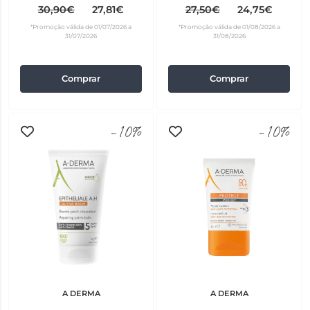
Oferta Óleo Duche 200 ml
30,90€
27,81€
27,50€
24,75€
*Promoção válida de 01/07/2026 a
*Promoção válida de 01/08/2026 a
31/07/2026
31/08/2026
Comprar
Comprar
-10%
-10%
A DERMA
A DERMA