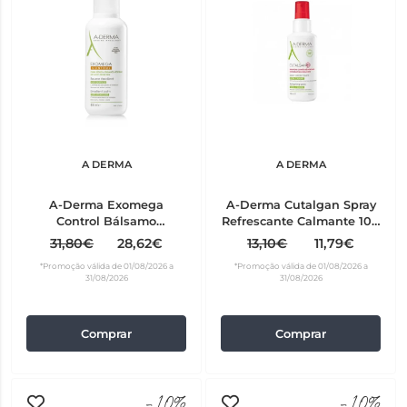
A DERMA
A DERMA
A-Derma Exomega
A-Derma Cutalgan Spray
Control Bálsamo
Refrescante Calmante 100
Emoliente 400 ml
ml
31,80€
28,62€
13,10€
11,79€
*Promoção válida de 01/08/2026 a
*Promoção válida de 01/08/2026 a
31/08/2026
31/08/2026
Comprar
Comprar
-10%
-10%