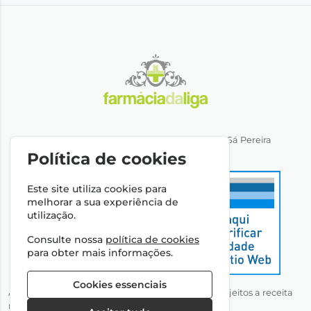
Direção Técnica: Dra. Ana Rita Miranda de Sá Pereira
NIPC: 501064974
Política de cookies
Este site utiliza cookies para
melhorar a sua experiência de
utilização.
Consulte nossa
política de cookies
para obter mais informações.
Cookies essenciais
Autorizado a disponibilizar medicamentos não sujeitos a receita
médica através da Internet pelo Infarmed, I.P.