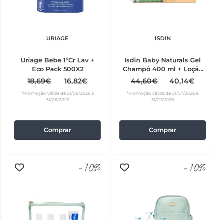
URIAGE
ISDIN
Uriage Bebe 1ºCr Lav +
Isdin Baby Naturals Gel
Eco Pack 500X2
Champô 400 ml + Loção
corporal 400 ml + Pomada
18,69€
16,82€
44,60€
40,14€
Zinco 100 ml + Oferta
*Promoção válida de 01/08/2026 a
*Promoção válida de 01/07/2026 a
Necessaire
31/08/2026
31/07/2026
Comprar
Comprar
-10%
-10%