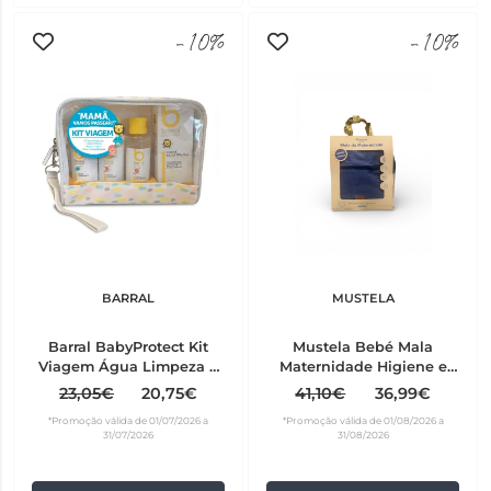
-10%
-10%
BARRAL
MUSTELA
Barral BabyProtect Kit
Mustela Bebé Mala
Viagem Água Limpeza +
Maternidade Higiene e
Creme Banho + Creme
Cuidado Azul Edição
23,05€
20,75€
41,10€
36,99€
Hidratante + Creme Muda
Limitada
*Promoção válida de 01/07/2026 a
*Promoção válida de 01/08/2026 a
Fralda + Bolsa
31/07/2026
31/08/2026