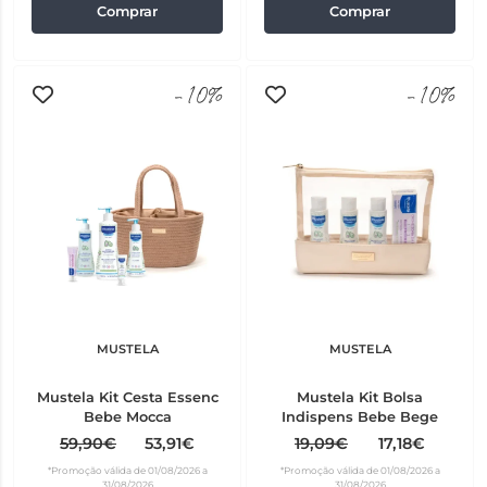
Comprar
Comprar
-10%
-10%
MUSTELA
MUSTELA
Mustela Kit Cesta Essenc
Mustela Kit Bolsa
Bebe Mocca
Indispens Bebe Bege
59,90€
53,91€
19,09€
17,18€
*Promoção válida de 01/08/2026 a
*Promoção válida de 01/08/2026 a
31/08/2026
31/08/2026