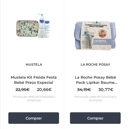
MUSTELA
LA ROCHE POSAY
Mustela Kit Fralda Festa
La Roche Posay Bébé
Bebé Preço Especial
Pack Lipikar Baume
AP+M 400 ml + Cicaplast
22,95€
20,66€
34,19€
30,77€
Baume B5+ 40 ml
*Promoção válida de 01/08/2026 a
*Promoção válida de 01/07/2026 a
31/08/2026
31/07/2026
Comprar
Comprar