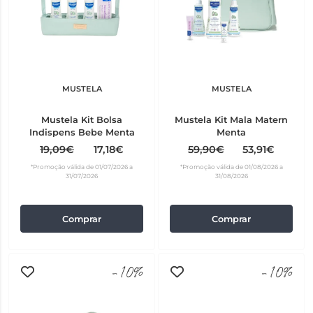
MUSTELA
MUSTELA
Mustela Kit Bolsa
Mustela Kit Mala Matern
Indispens Bebe Menta
Menta
19,09€
17,18€
59,90€
53,91€
*Promoção válida de 01/07/2026 a
*Promoção válida de 01/08/2026 a
31/07/2026
31/08/2026
Comprar
Comprar
-10%
-10%