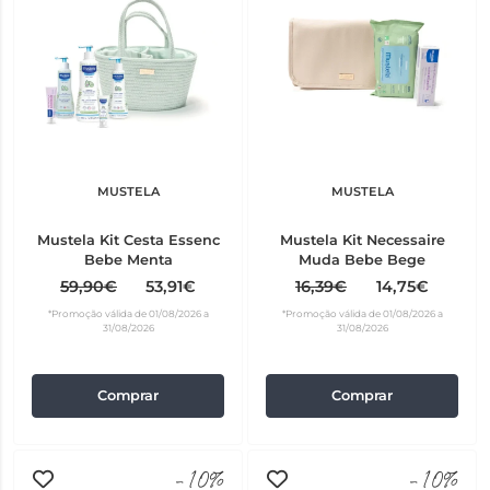
MUSTELA
MUSTELA
Mustela Kit Cesta Essenc
Mustela Kit Necessaire
Bebe Menta
Muda Bebe Bege
59,90€
53,91€
16,39€
14,75€
*Promoção válida de 01/08/2026 a
*Promoção válida de 01/08/2026 a
31/08/2026
31/08/2026
Comprar
Comprar
-10%
-10%