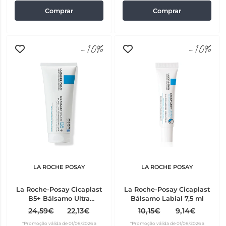
Comprar
Comprar
-10%
-10%
LA ROCHE POSAY
LA ROCHE POSAY
La Roche-Posay Cicaplast
La Roche-Posay Cicaplast
B5+ Bálsamo Ultra
Bálsamo Labial 7,5 ml
Reparador 100 ml
24,59€
22,13€
10,15€
9,14€
*Promoção válida de 01/08/2026 a
*Promoção válida de 01/08/2026 a