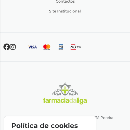
Contactos
Site Institucional
Direção Técnica: Dra. Ana Rita Miranda de Sá Pereira
NIPC: 501064974
Política de cookies