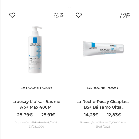
-10%
-10%
LA ROCHE POSAY
LA ROCHE POSAY
Lrposay Lipikar Baume
La Roche-Posay Cicaplast
Ap+ Max 400Ml
B5+ Bálsamo Ultra
Reparador 40 ml
28,79€
25,91€
14,25€
12,83€
*Promoção válida de 01/08/2026 a
*Promoção válida de 01/08/2026 a
31/08/2026
31/08/2026