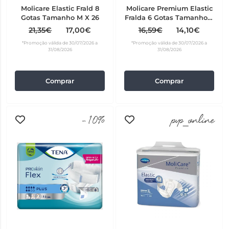
Molicare Elastic Frald 8
Molicare Premium Elastic
Gotas Tamanho M X 26
Fralda 6 Gotas Tamanho S
30 unidades
21,35€
17,00€
16,59€
14,10€
*Promoção válida de 30/07/2026 a
*Promoção válida de 30/07/2026 a
31/08/2026
31/08/2026
Comprar
Comprar
-10%
pvp_online