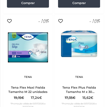
Comprar
Comprar
-10%
-10%
TENA
TENA
Tena Flex Maxi Fralda
Tena Flex Plus Fralda
Tamanho M 22 unidades
Tamanho M x 30
Unidades
19,15€
17,24€
17,35€
15,62€
*Promoção válida de 01/07/2026 a
*Promoção válida de 01/07/2026 a
31/07/2026
31/07/2026