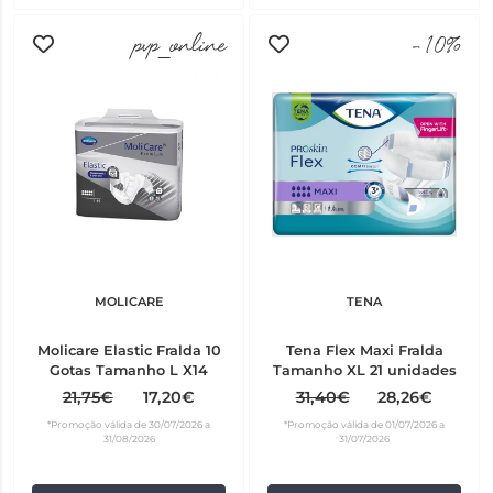
pvp_online
-10%
MOLICARE
TENA
Molicare Elastic Fralda 10
Tena Flex Maxi Fralda
Gotas Tamanho L X14
Tamanho XL 21 unidades
21,75€
17,20€
31,40€
28,26€
*Promoção válida de 30/07/2026 a
*Promoção válida de 01/07/2026 a
31/08/2026
31/07/2026