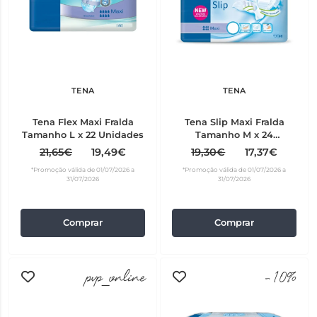
TENA
TENA
Tena Flex Maxi Fralda
Tena Slip Maxi Fralda
Tamanho L x 22 Unidades
Tamanho M x 24
Unidades
21,65€
19,49€
19,30€
17,37€
*Promoção válida de 01/07/2026 a
*Promoção válida de 01/07/2026 a
31/07/2026
31/07/2026
Comprar
Comprar
pvp_online
-10%