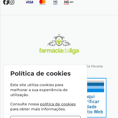
Direção Técnica: Dra. Ana Rita Miranda de Sá Pereira
NIPC: 501064974
Política de cookies
Este site utiliza cookies para
melhorar a sua experiência de
utilização.
Consulte nossa
política de cookies
para obter mais informações.