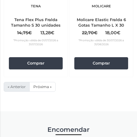
TENA
MOLICARE
Tena Flex Plus Fralda
Molicare Elastic Fralda 6
Tamanho S 30 unidades
Gotas Tamanho L X 30
14,75€
13,28€
22,70€
18,00€
*Promoção válida de 01/07/2026 a
*Promoção válida de 30/07/2026 a
31/07/2026
31/08/2026
Comprar
Comprar
« Anterior
Próxima »
Encomendar