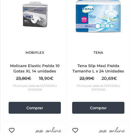
MOBIFLEX
TENA
Molicare Elastic Fralda 10
Tena Slip Maxi Fralda
Gotas XL 14 unidades
Tamanho L x 24 Unidades
23,80€
18,90€
22,99€
20,69€
*Promoção válida de 30/07/2026 a
*Promoção válida de 01/07/2026 a
31/08/2026
31/07/2026
Comprar
Comprar
pvp_online
pvp_online