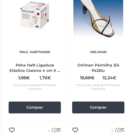
PAUL HARTMANN
ORLIMAN
Peha Haft Ligadura
Orliman Palmilha 3/4
Elástica Coesiva 4 cm X 4
Ps22tu
m
1,95€
1,76€
13,60€
12,24€
*Promoção válida de 01/07/2026 a
*Promoção válida de 01/07/2026 a
31/07/2026
31/07/2026
Comprar
Comprar
-10%
-10%