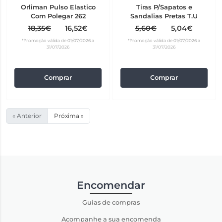
Orliman Pulso Elastico
Tiras P/Sapatos e
Com Polegar 262
Sandalias Pretas T.U
18,35€
16,52€
5,60€
5,04€
*Promoção válida de 01/07/2026 a
*Promoção válida de 01/07/2026 a
31/07/2026
31/07/2026
Comprar
Comprar
« Anterior
Próxima »
Encomendar
Guias de compras
Acompanhe a sua encomenda