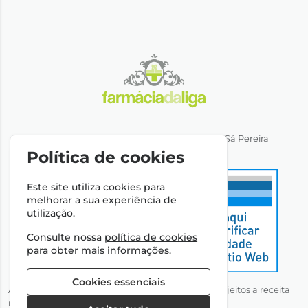
Direção Técnica: Dra. Ana Rita Miranda de Sá Pereira
NIPC: 501064974
Política de cookies
Este site utiliza cookies para
melhorar a sua experiência de
utilização.
Consulte nossa
política de cookies
para obter mais informações.
Cookies essenciais
Autorizado a disponibilizar medicamentos não sujeitos a receita
médica através da Internet pelo Infarmed, I.P.