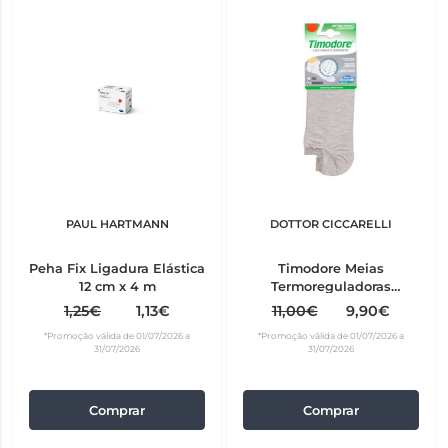
PAUL HARTMANN
DOTTOR CICCARELLI
Peha Fix Ligadura Elástica
Timodore Meias
12 cm x 4 m
Termoreguladoras
Tamanho XL 43-46
1,25€
1,13€
11,00€
9,90€
*Promoção válida de 01/07/2026 a
*Promoção válida de 01/07/2026 a
31/07/2026
31/07/2026
Comprar
Comprar