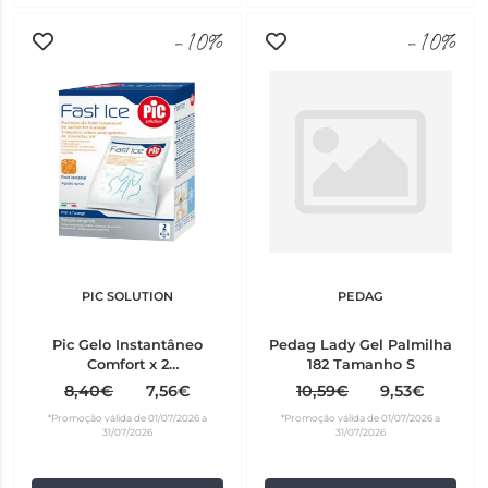
-10%
-10%
PIC SOLUTION
PEDAG
Pic Gelo Instantâneo
Pedag Lady Gel Palmilha
Comfort x 2
182 Tamanho S
2012260100000
8,40€
7,56€
10,59€
9,53€
*Promoção válida de 01/07/2026 a
*Promoção válida de 01/07/2026 a
31/07/2026
31/07/2026