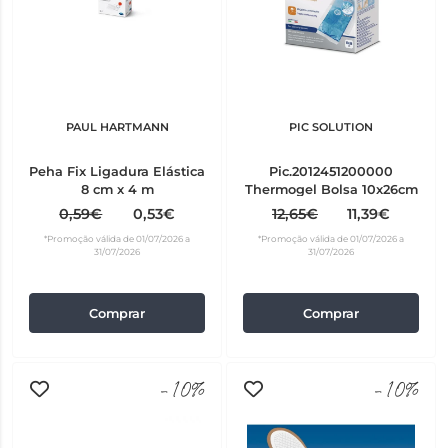
PAUL HARTMANN
PIC SOLUTION
Peha Fix Ligadura Elástica
Pic.2012451200000
8 cm x 4 m
Thermogel Bolsa 10x26cm
0,59€
0,53€
12,65€
11,39€
*Promoção válida de 01/07/2026 a
*Promoção válida de 01/07/2026 a
31/07/2026
31/07/2026
Comprar
Comprar
-10%
-10%