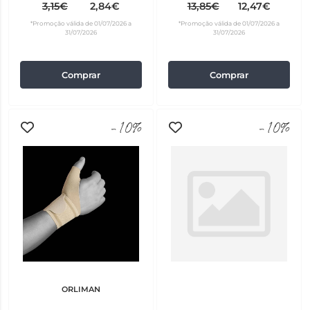
m
3,15€
2,84€
13,85€
12,47€
*Promoção válida de 01/07/2026 a
*Promoção válida de 01/07/2026 a
31/07/2026
31/07/2026
Comprar
Comprar
-10%
-10%
ORLIMAN