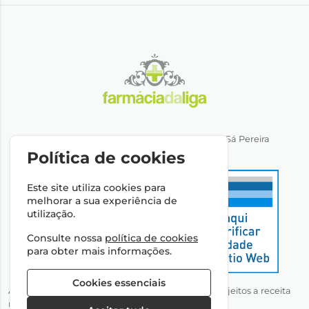
Direção Técnica: Dra. Ana Rita Miranda de Sá Pereira
NIPC: 501064974
Política de cookies
Este site utiliza cookies para
melhorar a sua experiência de
utilização.
Consulte nossa
política de cookies
para obter mais informações.
Cookies essenciais
Autorizado a disponibilizar medicamentos não sujeitos a receita
médica através da Internet pelo Infarmed, I.P.