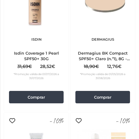
ISDIN
DERMAGIUS
Isdin Coverage 1 Pearl
Dermagius BK Compact
SPF50+ 30G
SPF50+ Claro (n.º1), 8G -
refill
31,69€
28,52€
18,90€
12,76€
*Promoção válida de 01/07/2026 a
*Promoção válida de 01/05/2026 a
31/07/2026
31/08/2026
Comprar
Comprar
-10%
-10%