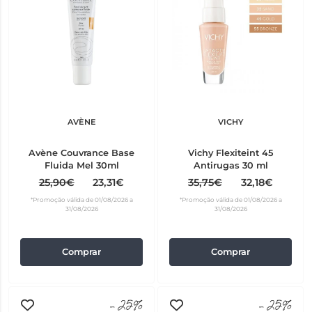
AVÈNE
VICHY
Avène Couvrance Base
Vichy Flexiteint 45
Fluida Mel 30ml
Antirugas 30 ml
25,90€
23,31€
35,75€
32,18€
*Promoção válida de 01/08/2026 a
*Promoção válida de 01/08/2026 a
31/08/2026
31/08/2026
Comprar
Comprar
-25%
-25%