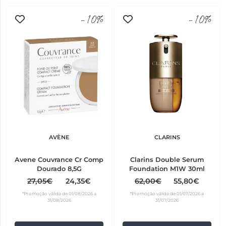
-10%
-10%
AVÈNE
CLARINS
Avene Couvrance Cr Comp
Clarins Double Serum
Dourado 8,5G
Foundation M1W 30ml
27,05€
24,35€
62,00€
55,80€
*Promoção válida de 01/08/2026 a
*Promoção válida de 01/07/2026 a
31/08/2026
31/07/2026