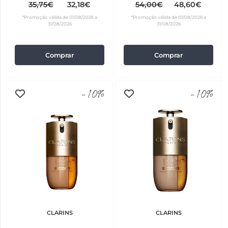
35,75€
32,18€
54,00€
48,60€
*Promoção válida de 01/08/2026 a
*Promoção válida de 01/08/2026 a
31/08/2026
31/08/2026
Comprar
Comprar
-10%
-10%
CLARINS
CLARINS