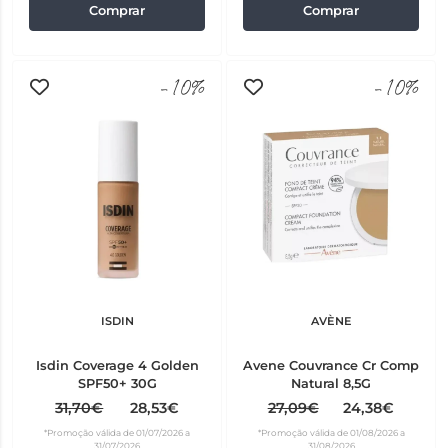
Comprar
Comprar
-10%
-10%
ISDIN
AVÈNE
Isdin Coverage 4 Golden
Avene Couvrance Cr Comp
SPF50+ 30G
Natural 8,5G
31,70€
28,53€
27,09€
24,38€
*Promoção válida de 01/07/2026 a
*Promoção válida de 01/08/2026 a
31/07/2026
31/08/2026