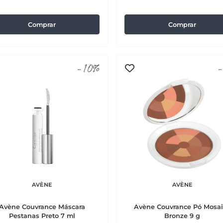
Comprar
Comprar
-10%
-
AVÈNE
AVÈNE
Avène Couvrance Máscara
Avène Couvrance Pó Mosa
Pestanas Preto 7 ml
Bronze 9 g