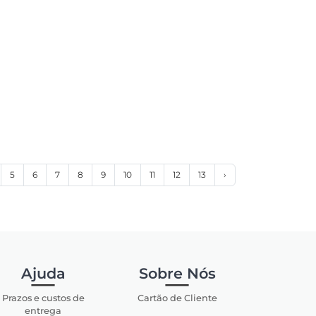
5
6
7
8
9
10
11
12
13
›
Ajuda
Sobre Nós
Prazos e custos de
Cartão de Cliente
entrega