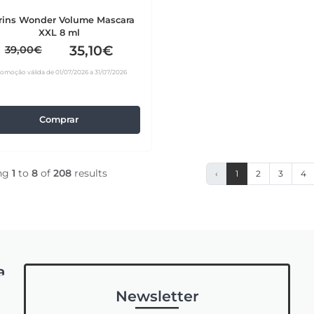
rins Wonder Volume Mascara
XXL 8 ml
35,10€
39,00€
romoção válida de 01/07/2026 a 31/07/2026
Comprar
ng
1
to
8
of
208
results
‹
1
2
3
4
a
Newsletter