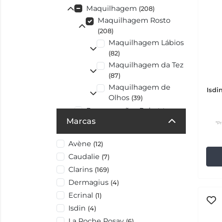
Maquilhagem
(208)
Maquilhagem Rosto
(208)
Maquilhagem Lábios
(82)
Maquilhagem da Tez
(87)
Maquilhagem de
Isdi
Olhos
(39)
Preocupações Pele
(6)
Marcas
Solares
*P
(5)
Sugestões Presente
(6)
Avène
(12)
Caudalie
(7)
Clarins
(169)
Dermagius
(4)
Ecrinal
(1)
Isdin
(4)
La Roche Posay
(6)