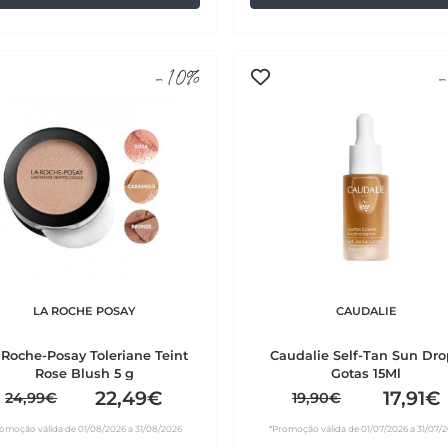
-10%
-
LA ROCHE POSAY
CAUDALIE
 Roche-Posay Toleriane Teint
Caudalie Self-Tan Sun Dr
Rose Blush 5 g
Gotas 15Ml
22,49€
17,91€
24,99€
19,90€
omoção válida de 01/08/2026 a 31/08/2026
*Promoção válida de 01/07/2026 a 31/07/