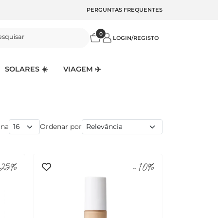
PERGUNTAS FREQUENTES
0
esquisar
LOGIN/REGISTO
SOLARES ☀️
VIAGEM ✈️
ina
Ordenar por
25%
-10%