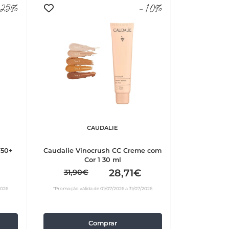
25%
-10%
CAUDALIE
F50+
Caudalie Vinocrush CC Creme com
Cor 1 30 ml
28,71€
31,90€
2026
*Promoção válida de 01/07/2026 a 31/07/2026
Comprar