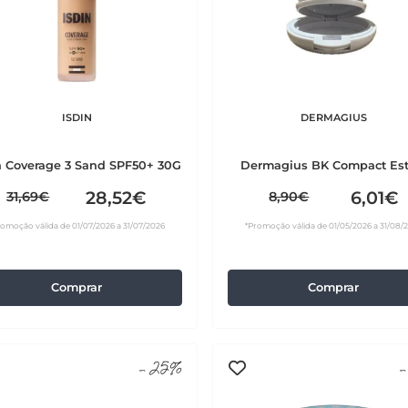
ISDIN
DERMAGIUS
n Coverage 3 Sand SPF50+ 30G
Dermagius BK Compact Est
28,52€
6,01€
31,69€
8,90€
romoção válida de 01/07/2026 a 31/07/2026
*Promoção válida de 01/05/2026 a 31/08/
Comprar
Comprar
-25%
-