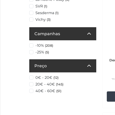
SVR
(1)
Sesderma
(1)
Vichy
(3)
Campanhas
-10%
(208)
-25%
(5)
De
Preço
0€ - 20€
(12)
*P
20€ - 40€
(145)
40€ - 60€
(51)