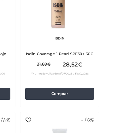
ISDIN
ojo
Isdin Coverage 1 Pearl SPF50+ 30G
28,52€
31,69€
2026
*Promoção válida de 01/07/2026 a 31/07/2026
Comprar
10%
-10%