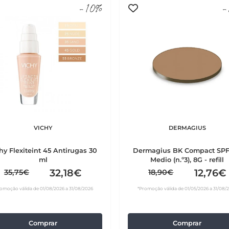
-10%
-
VICHY
DERMAGIUS
hy Flexiteint 45 Antirugas 30
Dermagius BK Compact SP
ml
Medio (n.º3), 8G - refill
32,18€
12,76€
35,75€
18,90€
omoção válida de 01/08/2026 a 31/08/2026
*Promoção válida de 01/05/2026 a 31/08/
Comprar
Comprar