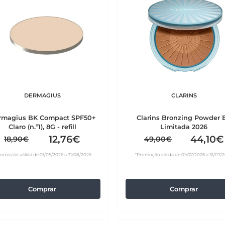
DERMAGIUS
CLARINS
rmagius BK Compact SPF50+
Clarins Bronzing Powder 
Claro (n.º1), 8G - refill
Limitada 2026
12,76€
44,10€
18,90€
49,00€
romoção válida de 01/05/2026 a 31/08/2026
*Promoção válida de 01/07/2026 a 31/07/
Comprar
Comprar