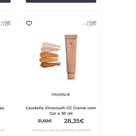
10%
-10%
CAUDALIE
ops
Caudalie Vinocrush CC Creme com
Cor 4 30 ml
28,35€
31,50€
2026
*Promoção válida de 01/07/2026 a 31/07/2026