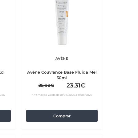
AVÈNE
Ed
Avène Couvrance Base Fluida Mel
30ml
23,31€
25,90€
2026
*Promoção válida de 01/08/2026 a 31/08/2026
Comprar