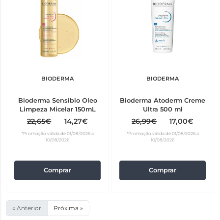
BIODERMA
BIODERMA
Bioderma Sensibio Oleo
Bioderma Atoderm Creme
Limpeza Micelar 150mL
Ultra 500 ml
22,65€
14,27€
26,99€
17,00€
*Promoção válida de 01/08/2026 a
*Promoção válida de 01/08/2026 a
10/08/2026
10/08/2026
Comprar
Comprar
« Anterior
Próxima »