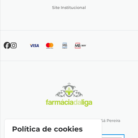
Site Institucional
Direção Técnica: Dra. Ana Rita Miranda de Sá Pereira
NIPC: 501064974
Política de cookies