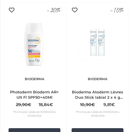
-30%
-10%
BIODERMA
BIODERMA
Photoderm Bioderm AR+
Bioderma Atoderm Lèvres
Ult Fl SPF50+40Ml
Duo Stick labial 2 x 4 g
com Preço especial
29,90€
18,84€
10,90€
9,81€
*Promoção válida de 01/08/2026 a
*Promoção válida de 01/08/2026 a
10/08/2026
31/08/2026