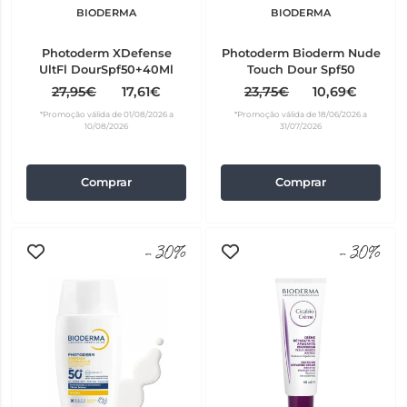
BIODERMA
BIODERMA
Photoderm XDefense
Photoderm Bioderm Nude
UltFl DourSpf50+40Ml
Touch Dour Spf50
27,95€
17,61€
23,75€
10,69€
*Promoção válida de 01/08/2026 a
*Promoção válida de 18/06/2026 a
10/08/2026
31/07/2026
Comprar
Comprar
-30%
-30%