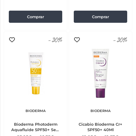
Comprar
Comprar
-30%
-30%
BIODERMA
BIODERMA
Bioderma Photoderm
Cicabio Bioderma Cr+
Aquafluide SPF50+ Sem
SPF50+ 40Ml
Cor 40 ml