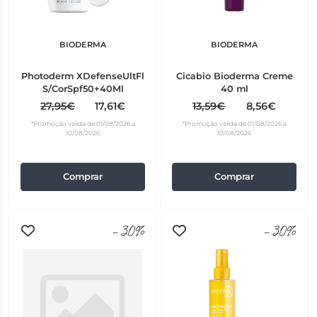
BIODERMA
BIODERMA
Photoderm XDefenseUltFl
Cicabio Bioderma Creme
S/CorSpf50+40Ml
40 ml
27,95€
17,61€
13,59€
8,56€
*Promoção válida de 01/08/2026 a
*Promoção válida de 01/08/2026 a
10/08/2026
10/08/2026
Comprar
Comprar
-30%
-30%