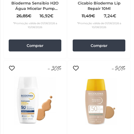
Bioderma Sensibio H2O
Cicabio Bioderma Lip
Água Micelar Pump
Repair 10Ml
Reverse 500 ml
26,85€
16,92€
11,49€
7,24€
*Promoção válida de 01/08/2026 a
*Promoção válida de 01/08/2026 a
10/08/2026
10/08/2026
Comprar
Comprar
-30%
-50%