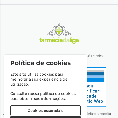
Direção Técnica: Dra. Ana Rita Miranda de Sá Pereira
NIPC: 501064974
Política de cookies
Este site utiliza cookies para
melhorar a sua experiência de
utilização.
Consulte nossa
política de cookies
para obter mais informações.
Cookies essenciais
Autorizado a disponibilizar medicamentos não sujeitos a receita