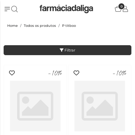
0
Home
Todos os produtos
P titboo
Filtrar
-10%
-10%