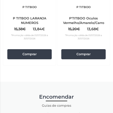
P TITBOO
P TITBOO
P TITBOO LARANJA
P'TITBOO Oculos
NUMEROS
Vermelho/Amarelo/Carro
15,38€
13,84€
15,20€
13,68€
*Promoção válida de 01/07/2026 a
*Promoção válida de 01/07/2026 a
31/07/2026
31/07/2026
Comprar
Comprar
Encomendar
Guias de compras