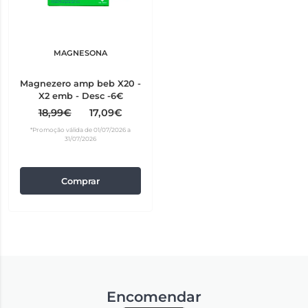
MAGNESONA
Magnezero amp beb X20 -
X2 emb - Desc -6€
18,99€
17,09€
*Promoção válida de 01/07/2026 a
31/07/2026
Comprar
Encomendar