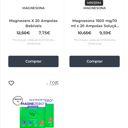
MNSRM
MAGNESONA
MAGNESONA
Magnezero X 20 Ampolas
Magnesona 1500 mg/10
Bebíveis
ml x 20 Ampolas Solução
Oral
12,50€
7,75€
10,65€
9,59€
*Promoção válida de 30/07/2026 a
*Promoção válida de 01/08/2026 a
31/08/2026
31/08/2026
Comprar
Comprar
-10%