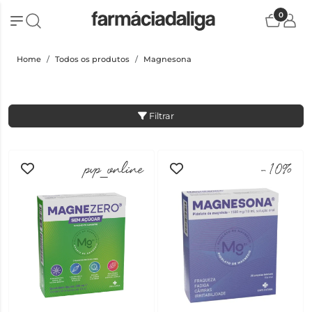
0
Home
Todos os produtos
Magnesona
Filtrar
pvp_online
-10%