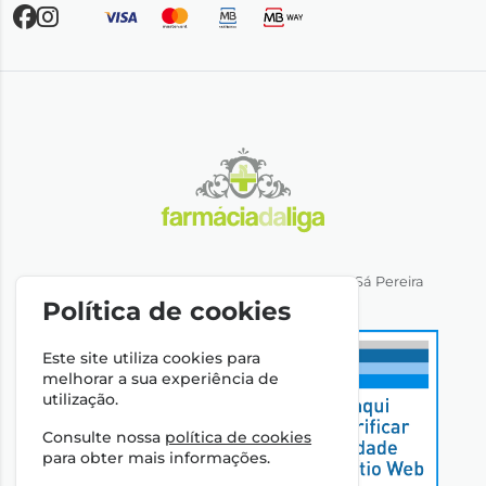
Direção Técnica: Dra. Ana Rita Miranda de Sá Pereira
NIPC: 501064974
Política de cookies
Este site utiliza cookies para
melhorar a sua experiência de
utilização.
Consulte nossa
política de cookies
para obter mais informações.