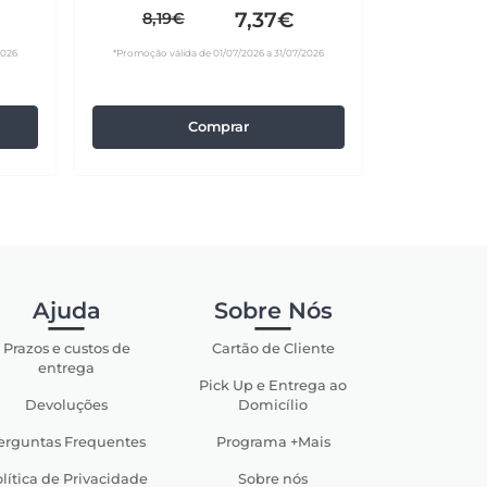
7,37€
8,19€
2026
*Promoção válida de 01/07/2026 a 31/07/2026
Comprar
Ajuda
Sobre Nós
Prazos e custos de
Cartão de Cliente
entrega
Pick Up e Entrega ao
Devoluções
Domicílio
erguntas Frequentes
Programa +Mais
lítica de Privacidade
Sobre nós