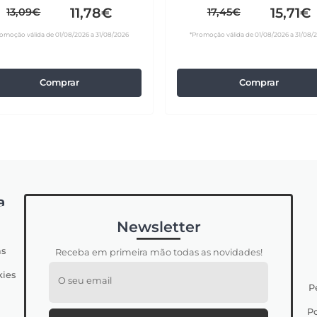
11,78€
15,71€
13,09€
17,45€
omoção válida de 01/08/2026 a 31/08/2026
*Promoção válida de 01/08/2026 a 31/08/
Comprar
Comprar
a
Newsletter
s
Receba em primeira mão todas as novidades!
kies
O seu email
P
Po