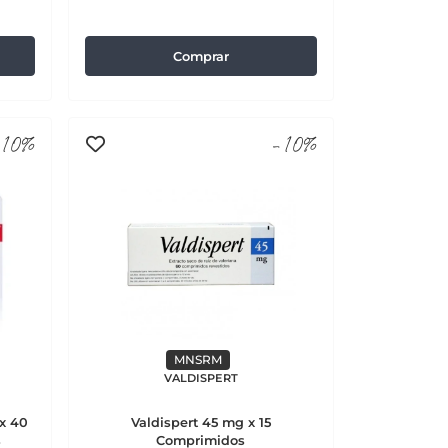
Comprar
10%
-10%
MNSRM
VALDISPERT
 x 40
Valdispert 45 mg x 15
s
Comprimidos