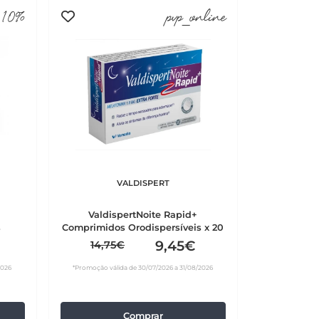
10%
pvp_online
VALDISPERT
ValdispertNoite Rapid+
s
Comprimidos Orodispersíveis x 20
9,45€
14,75€
2026
*Promoção válida de 30/07/2026 a 31/08/2026
Comprar