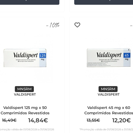
-10%
-
MNSRM
MNSRM
VALDISPERT
VALDISPERT
Valdispert 125 mg x 50
Valdispert 45 mg x 60
Comprimidos Revestidos
Comprimidos Revestido
14,84€
12,20€
16,49€
13,55€
omoção válida de 01/08/2026 a 31/08/2026
*Promoção válida de 01/08/2026 a 31/08/