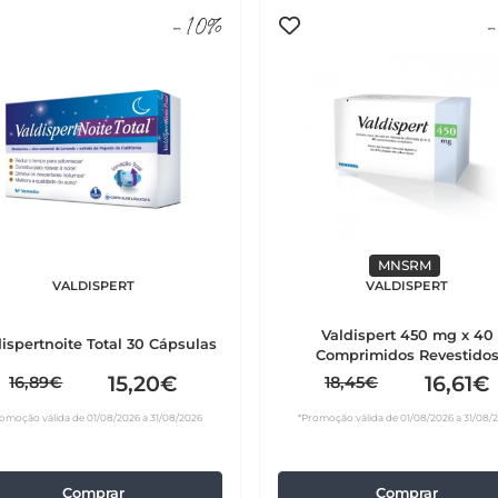
-10%
-
MNSRM
VALDISPERT
VALDISPERT
Valdispert 450 mg x 40
dispertnoite Total 30 Cápsulas
Comprimidos Revestido
15,20€
16,61€
16,89€
18,45€
omoção válida de 01/08/2026 a 31/08/2026
*Promoção válida de 01/08/2026 a 31/08/
Comprar
Comprar