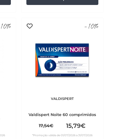
10%
-10%
VALDISPERT
Valdispert Noite 60 comprimidos
s
15,79€
17,54€
2026
*Promoção válida de 01/07/2026 a 31/07/2026