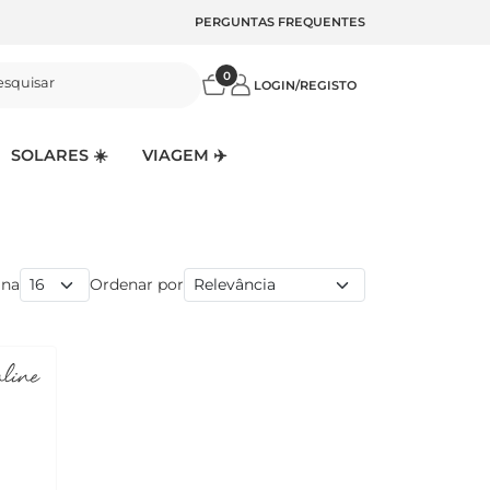
PERGUNTAS FREQUENTES
0
esquisar
LOGIN/REGISTO
SOLARES ☀️
VIAGEM ✈️
ina
Ordenar por
nline