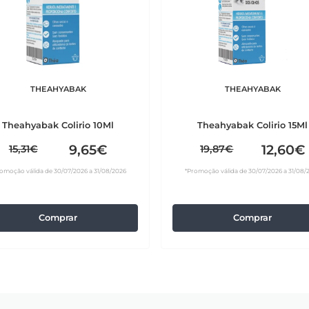
THEAHYABAK
THEAHYABAK
Theahyabak Colirio 10Ml
Theahyabak Colirio 15Ml
9,65€
12,60€
15,31€
19,87€
omoção válida de 30/07/2026 a 31/08/2026
*Promoção válida de 30/07/2026 a 31/08/
Comprar
Comprar