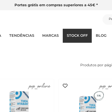
Portes grátis em compras superiores a 45€ *
P
A
TENDÊNCIAS
MARCAS
STOCK OFF
BLOG
Produtos por pág
pvp_online
pvp_o