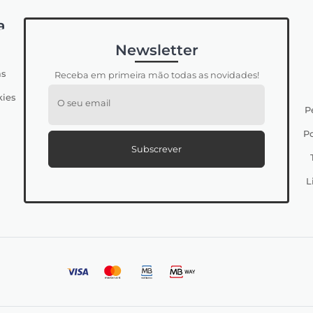
a
Newsletter
s
Receba em primeira mão todas as novidades!
kies
O seu email
P
Po
Subscrever
L