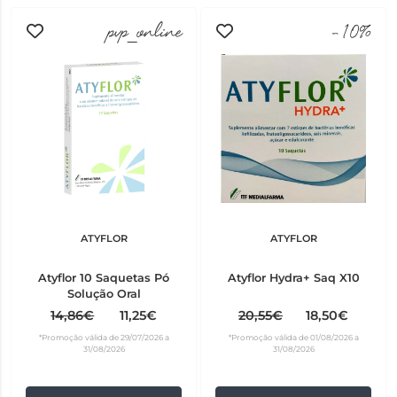
pvp_online
-10%
ATYFLOR
ATYFLOR
Atyflor 10 Saquetas Pó
Atyflor Hydra+ Saq X10
Solução Oral
14,86€
11,25€
20,55€
18,50€
*Promoção válida de 29/07/2026 a
*Promoção válida de 01/08/2026 a
31/08/2026
31/08/2026