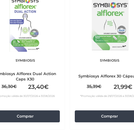
SYMBIOSIS
SYMBIOSIS
mbiosys Alflorex Dual Action
Symbiosys Alflorex 30 Cáps
Caps X30
23,40€
21,99€
36,30€
35,39€
omoção válida de 30/07/2026 a 31/08/2026
*Promoção válida de 29/07/2026 a 31/08/
Comprar
Comprar