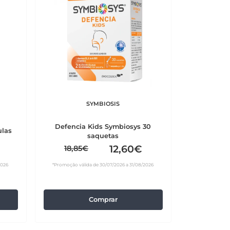
SYMBIOSIS
Defencia Kids Symbiosys 30
ulas
saquetas
12,60€
18,85€
2026
*Promoção válida de 30/07/2026 a 31/08/2026
Comprar