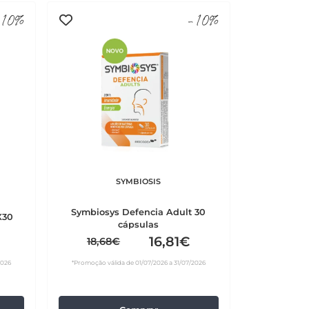
10%
-10%
SYMBIOSIS
Symbiosys Defencia Adult 30
X30
cápsulas
16,81€
18,68€
2026
*Promoção válida de 01/07/2026 a 31/07/2026