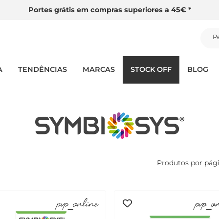
Portes grátis em compras superiores a 45€ *
P
A
TENDÊNCIAS
MARCAS
STOCK OFF
BLOG
Produtos por pág
pvp_online
pvp_o