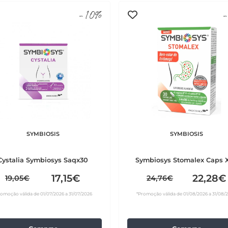
-10%
-
SYMBIOSIS
SYMBIOSIS
Cystalia Symbiosys Saqx30
Symbiosys Stomalex Caps 
17,15€
22,28€
19,05€
24,76€
romoção válida de 01/07/2026 a 31/07/2026
*Promoção válida de 01/08/2026 a 31/08/