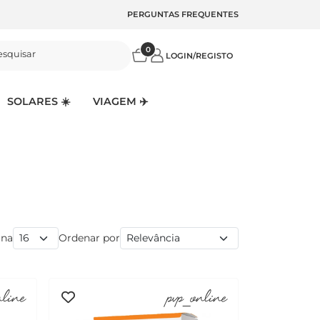
PERGUNTAS FREQUENTES
0
esquisar
LOGIN/REGISTO
SOLARES ☀️
VIAGEM ✈️
ina
Ordenar por
nline
pvp_online