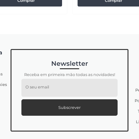
Comprar
Comprar
a
Newsletter
s
Receba em primeira mão todas as novidades!
kies
O seu email
P
Po
Subscrever
L