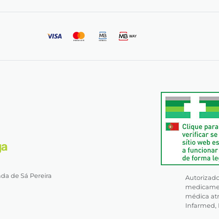
nda de Sá Pereira
Autorizado 
medicament
médica atr
Infarmed, I