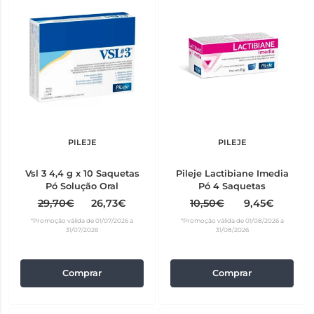
PILEJE
PILEJE
Vsl 3 4,4 g x 10 Saquetas
Pileje Lactibiane Imedia
Pó Solução Oral
Pó 4 Saquetas
29,70€
26,73€
10,50€
9,45€
*Promoção válida de 01/07/2026 a
*Promoção válida de 01/08/2026 a
31/07/2026
31/08/2026
Comprar
Comprar