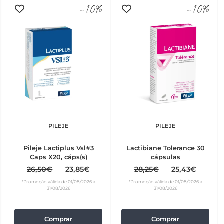
-10%
-10%
PILEJE
PILEJE
Pileje Lactiplus Vsl#3
Lactibiane Tolerance 30
Caps X20, cáps(s)
cápsulas
26,50€
23,85€
28,25€
25,43€
*Promoção válida de 01/08/2026 a
*Promoção válida de 01/08/2026 a
31/08/2026
31/08/2026
Comprar
Comprar