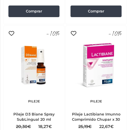
Comprar
Comprar
-10%
-10%
PILEJE
PILEJE
Pileje D3 Biane Spray
Pileje Lactibiane Imunno
SubLingual 20 ml
Comprimido Chupar x 30
20,30€
18,27€
25,19€
22,67€