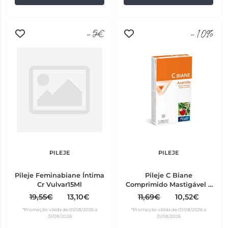
-5€
-10%
PILEJE
PILEJE
Pileje Feminabiane Íntima
Pileje C Biane
Cr Vulvar15Ml
Comprimido Mastigável x
20
19,55€
13,10€
11,69€
10,52€
*Promoção válida de 01/08/2026 a
*Promoção válida de 01/08/2026 a
31/08/2026
31/08/2026