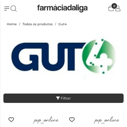
0
Home
Todos os produtos
Gut4
Filtrar
pvp_online
pvp_online