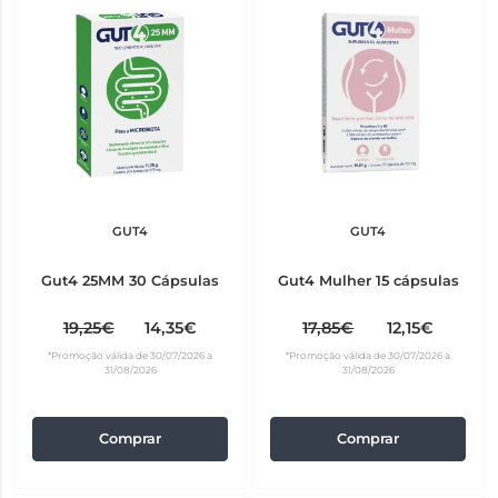
GUT4
GUT4
Gut4 25MM 30 Cápsulas
Gut4 Mulher 15 cápsulas
19,25€
14,35€
17,85€
12,15€
*Promoção válida de 30/07/2026 a
*Promoção válida de 30/07/2026 a
31/08/2026
31/08/2026
Comprar
Comprar