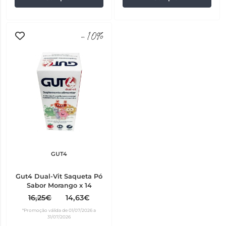
-10%
GUT4
Gut4 Dual-Vit Saqueta Pó
Sabor Morango x 14
16,25€
14,63€
*Promoção válida de 01/07/2026 a
31/07/2026