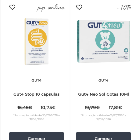
pvp_online
-10%
GUT4
GUT4
Gut4 Stop 10 cápsulas
Gut4 Neo Sol Gotas 10Ml
15,45€
10,75€
19,79€
17,81€
*Promoção válida de 30/07/2026 a
*Promoção válida de 01/07/2026 a
31/08/2026
31/07/2026
Comprar
Comprar