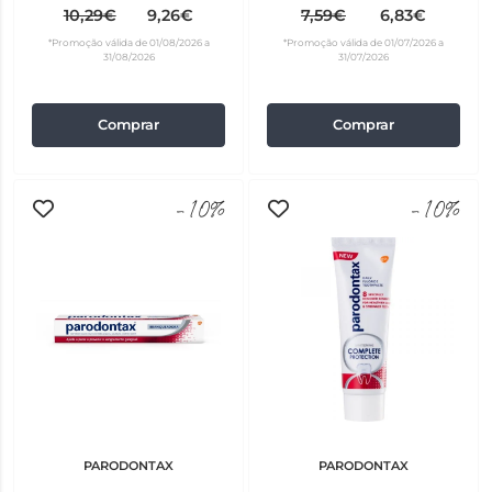
10,29€
9,26€
7,59€
6,83€
*Promoção válida de 01/08/2026 a
*Promoção válida de 01/07/2026 a
31/08/2026
31/07/2026
Comprar
Comprar
-10%
-10%
PARODONTAX
PARODONTAX