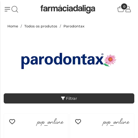
0
Home
Todos os produtos
Parodontax
Filtrar
pvp_online
pvp_online