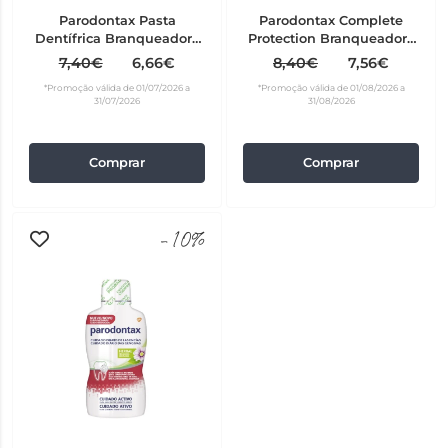
Parodontax Pasta
Parodontax Complete
Dentífrica Branqueadora
Protection Branqueadora
75 ml
Pasta Dentífrica 75 ml
7,40€
6,66€
8,40€
7,56€
*Promoção válida de 01/07/2026 a
*Promoção válida de 01/08/2026 a
31/07/2026
31/08/2026
Comprar
Comprar
-10%