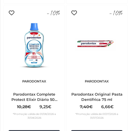
-10%
-10%
PARODONTAX
PARODONTAX
Parodontax Complete
Parodontax Original Pasta
Protect Elixir Diário 500
Dentífrica 75 ml
ml
10,28€
9,25€
7,40€
6,66€
*Promoção válida de 01/08/2026 a
*Promoção válida de 01/07/2026 a
31/08/2026
31/07/2026