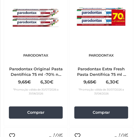
PARODONTAX
PARODONTAX
Parodontax Original Pasta
Parodontax Extra Fresh
Dentífrica 75 ml -70% na
Pasta Dentífrica 75 ml 2
2ª unidade
unidades Preço Especial
9,65€
6,30€
9,65€
6,30€
*Promoção válida de 30/07/2026 a
*Promoção válida de 30/07/2026 a
31/08/2026
31/08/2026
Comprar
Comprar
-10%
-10%