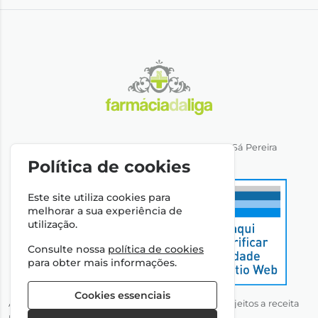
Direção Técnica: Dra. Ana Rita Miranda de Sá Pereira
NIPC: 501064974
Política de cookies
Este site utiliza cookies para
melhorar a sua experiência de
utilização.
Consulte nossa
política de cookies
para obter mais informações.
Cookies essenciais
Autorizado a disponibilizar medicamentos não sujeitos a receita
médica através da Internet pelo Infarmed, I.P.