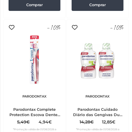
Comprar
Comprar
-10%
-10%
PARODONTAX
PARODONTAX
Parodontax Complete
Parodontax Cuidado
Protection Escova Dentes
Diário das Gengivas Duo
Suave
Elixir herbal 2 x 500 ml
5,49€
4,94€
14,28€
12,85€
com Preço especial
*Promoção válida de 01/08/2026 a
*Promoção válida de 01/08/2026 a