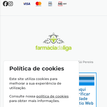
Direção Técnica: Dra. Ana Rita Miranda de Sá Pereira
NIPC: 501064974
Política de cookies
Este site utiliza cookies para
melhorar a sua experiência de
utilização.
Consulte nossa
política de cookies
para obter mais informações.