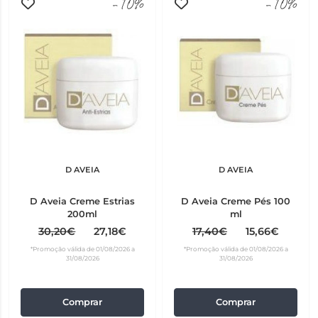
-10%
-10%
D AVEIA
D AVEIA
D Aveia Creme Estrias
D Aveia Creme Pés 100
200ml
ml
30,20€
27,18€
17,40€
15,66€
*Promoção válida de 01/08/2026 a
*Promoção válida de 01/08/2026 a
31/08/2026
31/08/2026
Comprar
Comprar