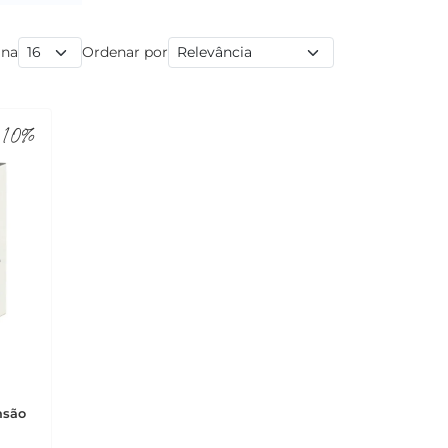
ina
Ordenar por
10%
nsão