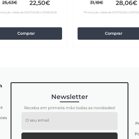
22,50€
28,06€
25,63€
31,18€
omoção válida de 30/07/2026 a 31/08/2026
*Promoção válida de 01/07/2026 a 31/07/
Comprar
Comprar
a
Newsletter
s
Receba em primeira mão todas as novidades!
kies
O seu email
P
Po