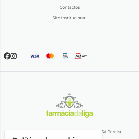
Contactos
Site Institucional
Direção Técnica: Dra. Ana Rita Miranda de Sá Pereira
NIPC: 501064974