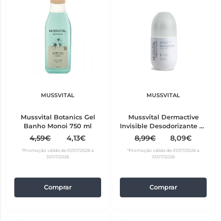
MUSSVITAL
MUSSVITAL
Mussvital Botanics Gel
Mussvital Dermactive
Banho Monoi 750 ml
Invisible Desodorizante 75
ml
4,59€
4,13€
8,99€
8,09€
*Promoção válida de 01/07/2026 a
*Promoção válida de 01/07/2026 a
31/07/2026
31/07/2026
Comprar
Comprar