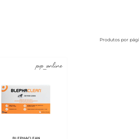
Produtos por pág
pvp_online
BLEPHACLEAN