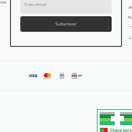
kies
O seu email
P
Po
Subscrever
L