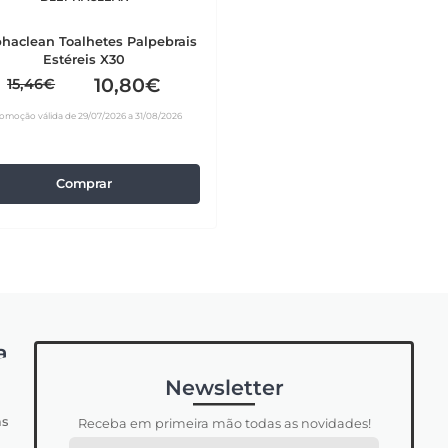
haclean Toalhetes Palpebrais
Estéreis X30
10,80€
15,46€
omoção válida de 29/07/2026 a 31/08/2026
Comprar
a
Newsletter
s
Receba em primeira mão todas as novidades!