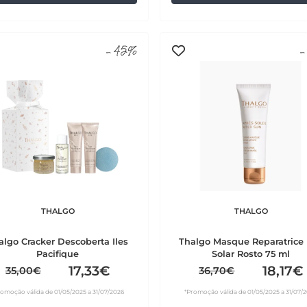
-45%
-
THALGO
THALGO
algo Cracker Descoberta Iles
Thalgo Masque Reparatrice
Pacifique
Solar Rosto 75 ml
17,33€
18,17€
35,00€
36,70€
romoção válida de 01/05/2025 a 31/07/2026
*Promoção válida de 01/05/2025 a 31/07/