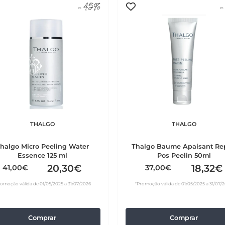
-45%
-
THALGO
THALGO
halgo Micro Peeling Water
Thalgo Baume Apaisant Re
Essence 125 ml
Pos Peelin 50ml
20,30€
18,32€
41,00€
37,00€
romoção válida de 01/05/2025 a 31/07/2026
*Promoção válida de 01/05/2025 a 31/07/
Comprar
Comprar