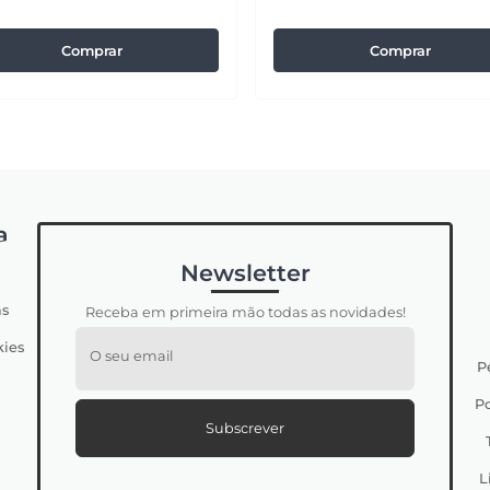
Comprar
Comprar
a
Newsletter
s
Receba em primeira mão todas as novidades!
kies
O seu email
P
Po
Subscrever
L