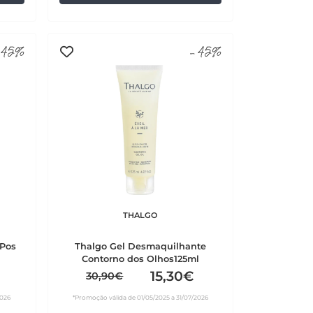
45%
-45%
THALGO
 Pos
Thalgo Gel Desmaquilhante
Contorno dos Olhos125ml
15,30€
30,90€
2026
*Promoção válida de 01/05/2025 a 31/07/2026