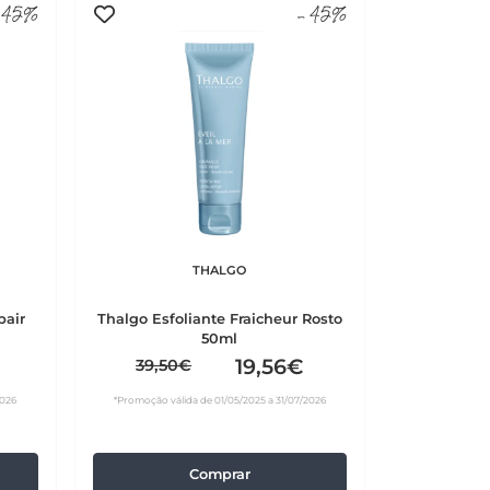
45%
-45%
THALGO
pair
Thalgo Esfoliante Fraicheur Rosto
50ml
19,56€
39,50€
2026
*Promoção válida de 01/05/2025 a 31/07/2026
Comprar