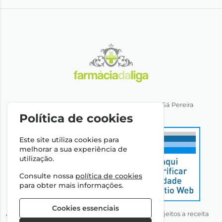
Direção Técnica: Dra. Ana Rita Miranda de Sá Pereira
NIPC: 501064974
Política de cookies
Este site utiliza cookies para
melhorar a sua experiência de
utilização.
Consulte nossa
política de cookies
para obter mais informações.
Cookies essenciais
Autorizado a disponibilizar medicamentos não sujeitos a receita