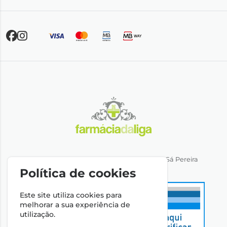
Direção Técnica: Dra. Ana Rita Miranda de Sá Pereira
NIPC: 501064974
Política de cookies
Este site utiliza cookies para
melhorar a sua experiência de
utilização.