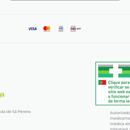
nda de Sá Pereira
Autorizado 
medicament
médica atr
Infarmed, I